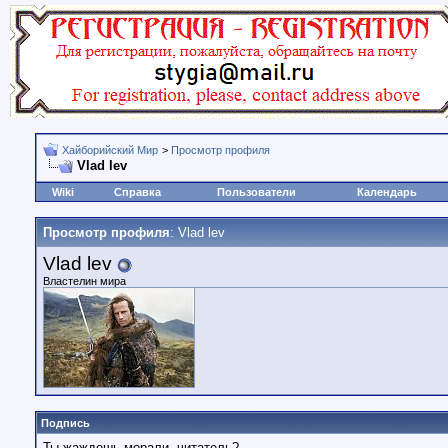
Хайборийский Мир
>
Просмотр профиля
Vlad lev
Wiki
Справка
Пользователи
Календарь
Просмотр профиля
: Vlad lev
Vlad lev
Властелин мира
Подпись
Ты жаждешь морали, читатель?