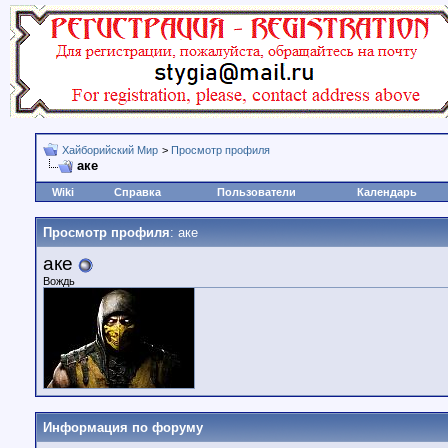
Хайборийский Мир
>
Просмотр профиля
аке
Wiki
Справка
Пользователи
Календарь
Просмотр профиля
: аке
аке
Вождь
Информация по форуму