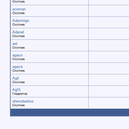
Охотник
aceman
Охотник
Adamingo
Охотник
Adanel
Охотник
ael
Охотник
agace
Охотник
agava
Охотник
Agil
Охотник
AgIS
Гладиатор
ahenobarbus
Охотник