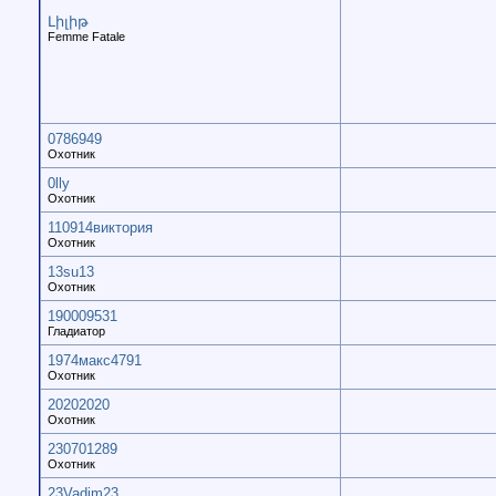
Լիլիթ
Femme Fatale
0786949
Охотник
0lly
Охотник
110914виктория
Охотник
13su13
Охотник
190009531
Гладиатор
1974макс4791
Охотник
20202020
Охотник
230701289
Охотник
23Vadim23