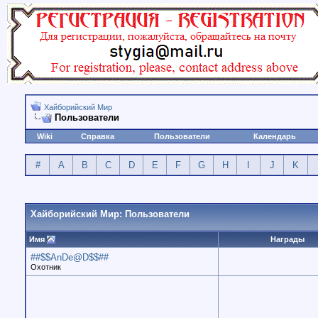
Хайборийский Мир
Пользователи
Wiki
Справка
Пользователи
Календарь
#
A
B
C
D
E
F
G
H
I
J
K
Хайборийский Мир: Пользователи
Имя
Награды
##$$AnDe@D$$##
Охотник