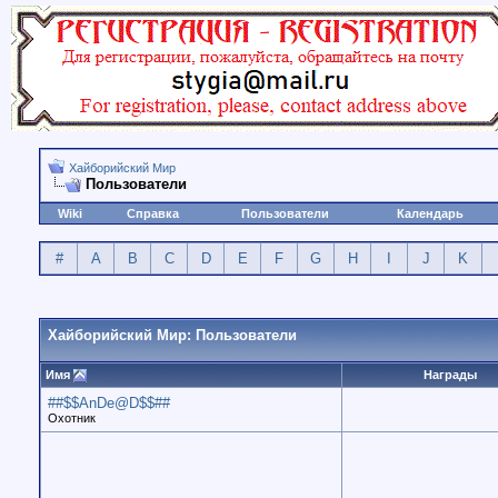
Хайборийский Мир
Пользователи
Wiki
Справка
Пользователи
Календарь
#
A
B
C
D
E
F
G
H
I
J
K
Хайборийский Мир: Пользователи
Имя
Награды
##$$AnDe@D$$##
Охотник