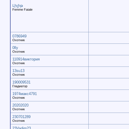
Լիլիթ
Femme Fatale
0786949
Охотник
0lly
Охотник
110914виктория
Охотник
13su13
Охотник
190009531
Гладиатор
1974макс4791
Охотник
20202020
Охотник
230701289
Охотник
23Vadim23