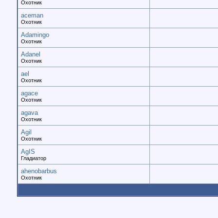
Охотник
aceman
Охотник
Adamingo
Охотник
Adanel
Охотник
ael
Охотник
agace
Охотник
agava
Охотник
Agil
Охотник
AgIS
Гладиатор
ahenobarbus
Охотник