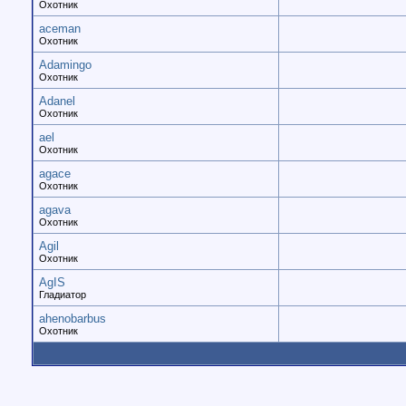
Охотник
aceman
Охотник
Adamingo
Охотник
Adanel
Охотник
ael
Охотник
agace
Охотник
agava
Охотник
Agil
Охотник
AgIS
Гладиатор
ahenobarbus
Охотник