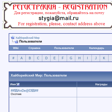
Хайборийский Мир
Пользователи
Wiki
Справка
Пользователи
Календарь
#
A
B
C
D
E
F
G
H
I
J
K
Хайборийский Мир: Пользователи
Имя
Награды
##$$AnDe@D$$##
Охотник