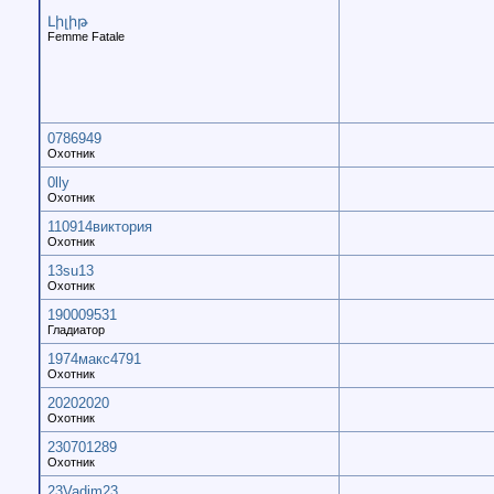
Լիլիթ
Femme Fatale
0786949
Охотник
0lly
Охотник
110914виктория
Охотник
13su13
Охотник
190009531
Гладиатор
1974макс4791
Охотник
20202020
Охотник
230701289
Охотник
23Vadim23