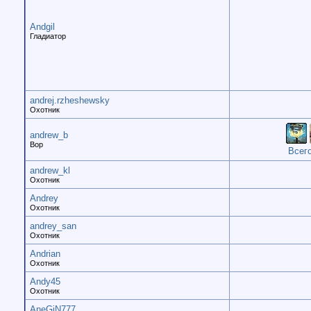
Andgil
Гладиатор
andrej.rzheshewsky
Охотник
andrew_b
Вор
Всего
andrew_kl
Охотник
Andrey
Охотник
andrey_san
Охотник
Andrian
Охотник
Andy45
Охотник
AneGiN777