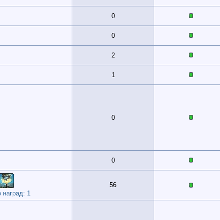
0
0
2
1
0
0
56
 наград: 1