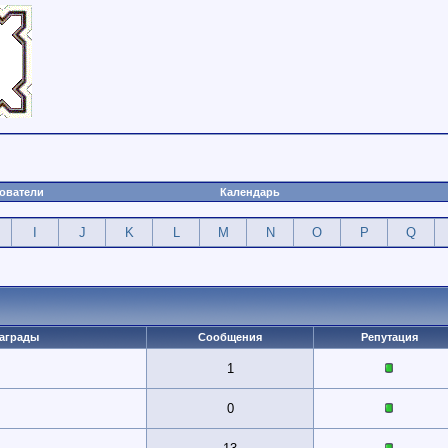
ователи
Календарь
I
J
K
L
M
N
O
P
Q
аграды
Сообщения
Репутация
1
0