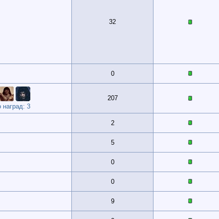
32
0
207
 наград: 3
2
5
0
0
9