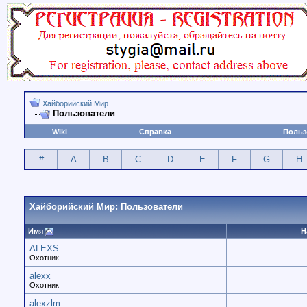
Хайборийский Мир
Пользователи
Wiki
Справка
Польз
#
A
B
C
D
E
F
G
H
Хайборийский Мир: Пользователи
Имя
Н
ALEXS
Охотник
alexx
Охотник
alexzlm