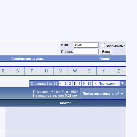
Имя
Запомнить?
Пароль
Сообщения за день
Поиск
R
S
T
U
V
W
X
Y
Z
Страница 3 из 53
<
1
2
3
4
5
13
>
Последняя
»
Показано с 61 по 90, из 1569.
Поиск пользователей
На поиск затрачено
0.02
сек.
Аватар