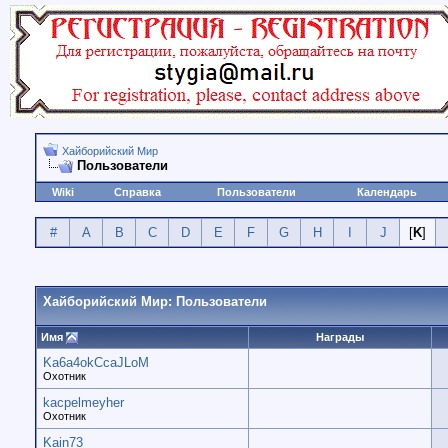
Хайборийский Мир
Пользователи
Wiki
Справка
Пользователи
Календарь
#
A
B
C
D
E
F
G
H
I
J
[
K
]
Хайборийский Мир: Пользователи
Имя
Награды
Ka6a4okCcaJLoM
Охотник
kacpelmeyher
Охотник
Kain73