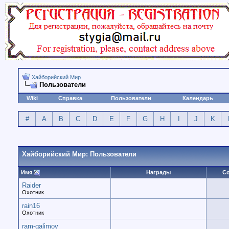
Хайборийский Мир
Пользователи
Wiki
Справка
Пользователи
Календарь
#
A
B
C
D
E
F
G
H
I
J
K
Хайборийский Мир: Пользователи
Имя
Награды
С
Raider
Охотник
rain16
Охотник
ram-galimov