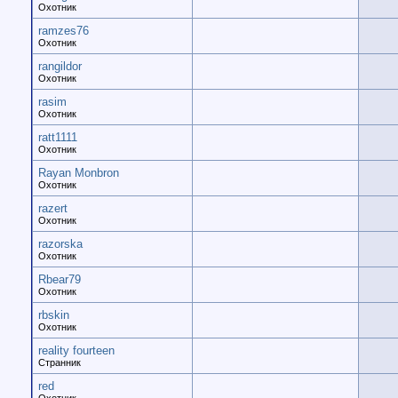
Охотник
ramzes76
Охотник
rangildor
Охотник
rasim
Охотник
ratt1111
Охотник
Rayan Monbron
Охотник
razert
Охотник
razorska
Охотник
Rbear79
Охотник
rbskin
Охотник
reality fourteen
Странник
red