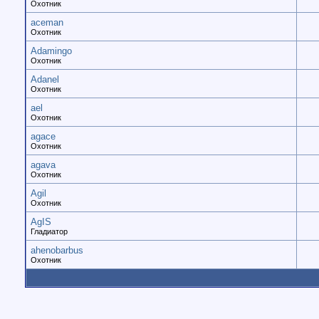
Охотник
aceman
Охотник
Adamingo
Охотник
Adanel
Охотник
ael
Охотник
agace
Охотник
agava
Охотник
Agil
Охотник
AgIS
Гладиатор
ahenobarbus
Охотник