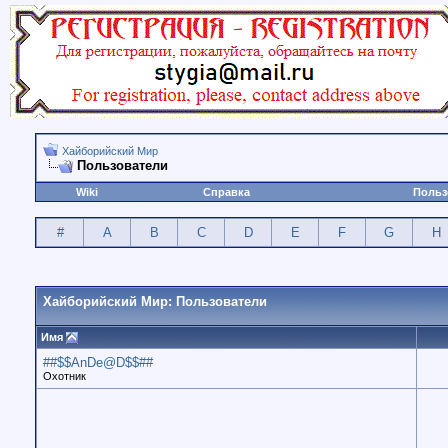
Хайборийский Мир
Пользователи
Wiki
Справка
Польз
#
A
B
C
D
E
F
G
H
Хайборийский Мир: Пользователи
Имя
##$$AnDe@D$$##
Охотник