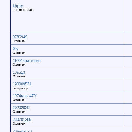
Լիլիթ
Femme Fatale
0786949
Охотник
0lly
Охотник
110914виктория
Охотник
13su13
Охотник
190009531
Гладиатор
1974макс4791
Охотник
20202020
Охотник
230701289
Охотник
23Vadim23