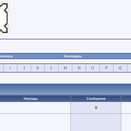
ователи
Календарь
I
J
K
L
M
N
O
P
Q
Награды
Сообщения
0