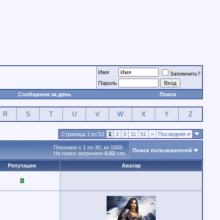
Имя
Запомнить?
Пароль
Сообщения за день
Поиск
R
S
T
U
V
W
X
Y
Z
Страница 1 из 53
1
2
3
11
51
>
Последняя
»
Показано с 1 по 30, из 1569.
Поиск пользователей
На поиск затрачено
0.02
сек.
Репутация
Аватар