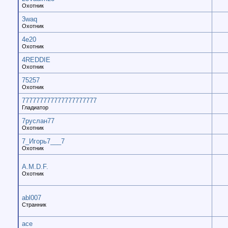
Охотник
3waq
Охотник
4e20
Охотник
4REDDIE
Охотник
75257
Охотник
777777777777777777777
Гладиатор
7руслан77
Охотник
7_Игорь7___7
Охотник
A.M.D.F.
Охотник
abl007
Странник
ace