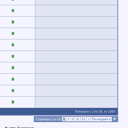
Показано с 1 по 30, из 1569.
Страница 1 из 53
1
2
3
11
51
>
Последняя
»