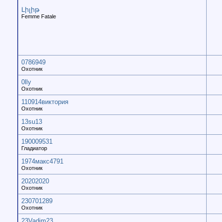
Լիլիթ
Femme Fatale
0786949
Охотник
0lly
Охотник
110914виктория
Охотник
13su13
Охотник
190009531
Гладиатор
1974макс4791
Охотник
20202020
Охотник
230701289
Охотник
23Vadim23