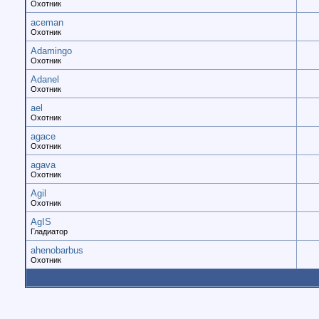
Охотник
aceman
Охотник
Adamingo
Охотник
Adanel
Охотник
ael
Охотник
agace
Охотник
agava
Охотник
Agil
Охотник
AgIS
Гладиатор
ahenobarbus
Охотник