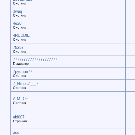
Охотник
3waq
Охотник
4e20
Охотник
4REDDIE
Охотник
75257
Охотник
777777777777777777777
Гладиатор
7руслан77
Охотник
7_Игорь7___7
Охотник
A.M.D.F.
Охотник
abl007
Странник
ace