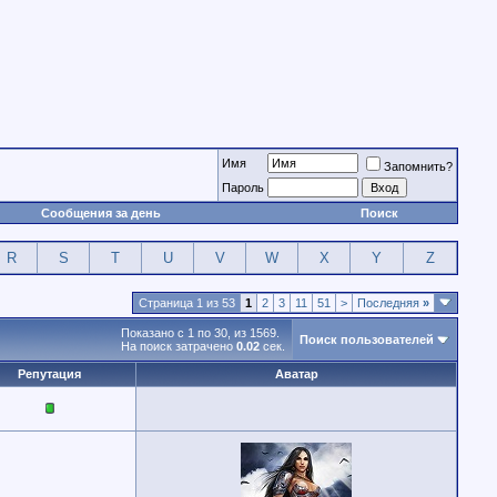
Имя
Запомнить?
Пароль
Сообщения за день
Поиск
R
S
T
U
V
W
X
Y
Z
Страница 1 из 53
1
2
3
11
51
>
Последняя
»
Показано с 1 по 30, из 1569.
Поиск пользователей
На поиск затрачено
0.02
сек.
Репутация
Аватар