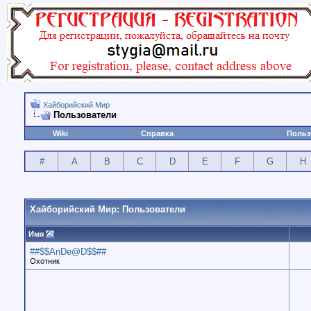
Хайборийский Мир
Пользователи
Wiki
Справка
Польз
#
A
B
C
D
E
F
G
H
Хайборийский Мир: Пользователи
Имя
##$$AnDe@D$$##
Охотник