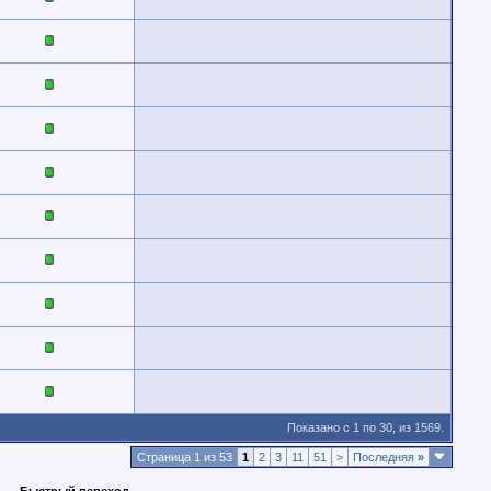
Показано с 1 по 30, из 1569.
Страница 1 из 53
1
2
3
11
51
>
Последняя
»