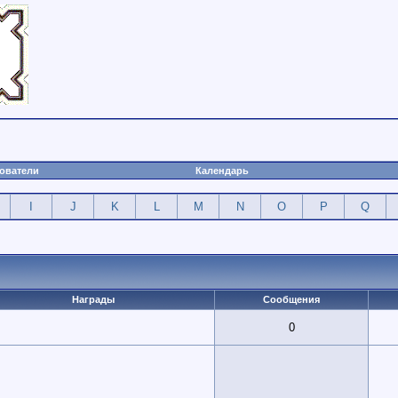
ователи
Календарь
I
J
K
L
M
N
O
P
Q
Награды
Сообщения
0