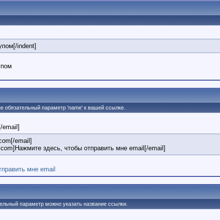
упом[/indent]
упом
 не обязательный параметр 'name' к вашей ссылке.
[/email]
om[/email]
om]Нажмите здесь, чтобы отправить мне email[/email]
тправить мне email
ительный параметр можно указать название ссылки.