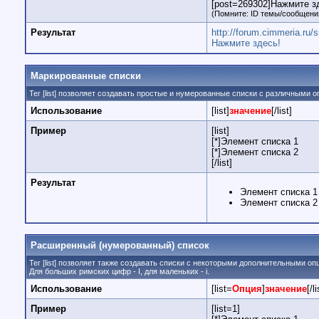
[post=269302]Нажмите зд
(Помните: ID темы/сообщения
Результат
http://forum.cimmeria.r
Нажмите здесь!
Маркированные списки
Тег [list] позволяет создавать простые и нумерованные списки с различными о
Использование
[list]
значение
[/list]
Пример
[list]
[*]Элемент списка 1
[*]Элемент списка 2
[/list]
Результат
Элемент списка 1
Элемент списка 2
Расширенный (нумерованный) список
Тег [list] позволяет также создавать списки с некоторыми дополнительными о
Для больших римских цифр - I, для маленьких - i.
Использование
[list=
Опция
]
значение
[/li
Пример
[list=1]