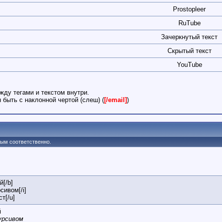
Prostopleer
RuTube
Зачеркнутый текст
Скрытый текст
YouTube
жду тегами и текстом внутри.
быть с наклонной чертой (слеш) (
[/email]
)
утым соответственно.
й[/b]
сивом[/i]
т[/u]
й
урсивом