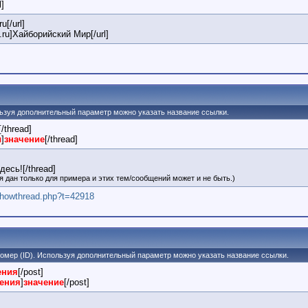
l]
u[/url]
a.ru]Хайборийский Мир[/url]
пользуя дополнительный параметр можно указать название ссылки.
[/thread]
ы
]
значение
[/thread]
есь![/thread]
 дан только для примера и этих тем/сообщений может и не быть.)
/showthread.php?t=42918
 номер (ID). Используя дополнительный параметр можно указать название ссылки.
ения
[/post]
щения
]
значение
[/post]