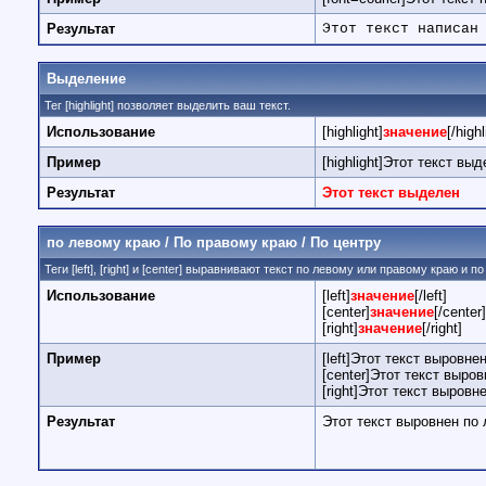
Результат
Этот текст написан
Выделение
Тег [highlight] позволяет выделить ваш текст.
Использование
[highlight]
значение
[/highl
Пример
[highlight]Этот текст выде
Результат
Этот текст выделен
по левому краю / По правому краю / По центру
Теги [left], [right] и [center] выравнивают текст по левому или правому краю и 
Использование
[left]
значение
[/left]
[center]
значение
[/center]
[right]
значение
[/right]
Пример
[left]Этот текст выровнен
[center]Этот текст выров
[right]Этот текст выровн
Результат
Этот текст выровнен по