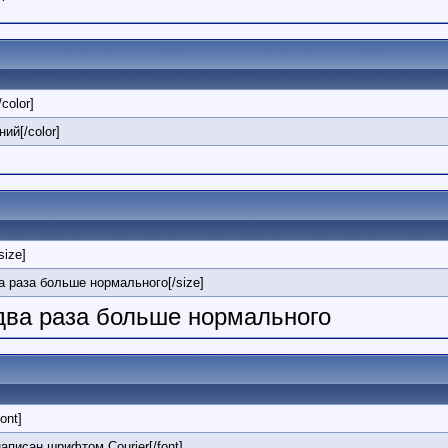
/color]
ний[/color]
/size]
ва раза больше нормального[/size]
 два раза больше нормального
font]
 написан шрифтом Courier[/font]