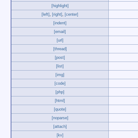
[highlight]
[left]
,
[right]
,
[center]
[indent]
[email]
[url]
[thread]
[post]
[list]
[img]
[code]
[php]
[html]
[quote]
[noparse]
[attach]
[kv]