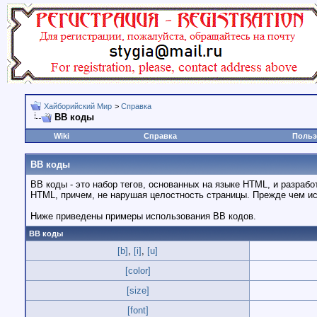
Хайборийский Мир
>
Справка
BB коды
Wiki
Справка
Польз
BB коды
BB коды - это набор тегов, основанных на языке HTML, и разра
HTML, причем, не нарушая целостность страницы. Прежде чем и
Ниже приведены примеры использования BB кодов.
BB коды
[b]
,
[i]
,
[u]
[color]
[size]
[font]