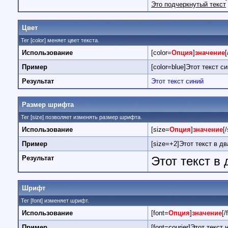
Это подчеркнутый текст
Цвет
Тег [color] меняет цвет текста.
Использование
[color=
Опция
]
значение
[
Пример
[color=blue]Этот текст си
Результат
Этот текст синий
Размер шрифта
Тег [size] позволяет изменять размер шрифта.
Использование
[size=
Опция
]
значение
[
Пример
[size=+2]Этот текст в д
Результат
Этот текст в
Шрифт
Тег [font] изменяет шрифт.
Использование
[font=
Опция
]
значение
[/
Пример
[font=courier]Этот текст