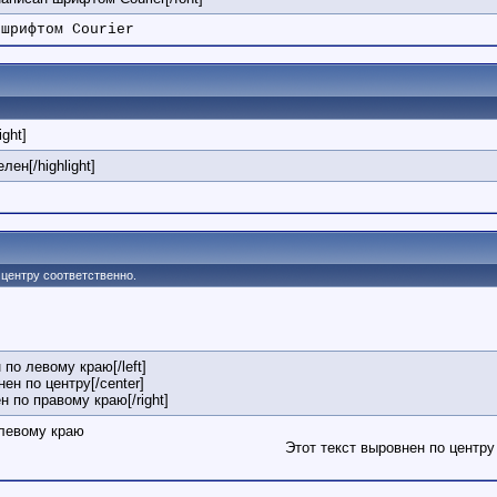
 шрифтом Courier
ight]
лен[/highlight]
по центру соответственно.
 по левому краю[/left]
нен по центру[/center]
ен по правому краю[/right]
 левому краю
Этот текст выровнен по центру