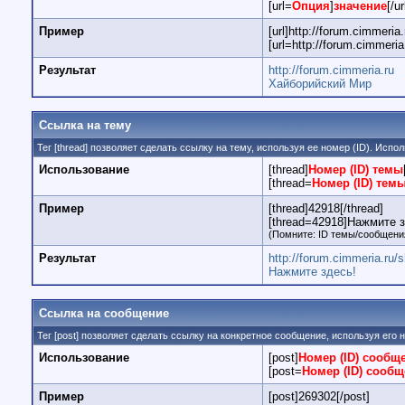
[url=
Опция
]
значение
[/ur
Пример
[url]http://forum.cimmeria.r
[url=http://forum.cimmeri
Результат
http://forum.cimmeria.ru
Хайборийский Мир
Ссылка на тему
Тег [thread] позволяет сделать ссылку на тему, используя ее номер (ID). Ис
Использование
[thread]
Номер (ID) темы
[thread=
Номер (ID) тем
Пример
[thread]42918[/thread]
[thread=42918]Нажмите зд
(Помните: ID темы/сообщения
Результат
http://forum.cimmeria.ru
Нажмите здесь!
Ссылка на сообщение
Тег [post] позволяет сделать ссылку на конкретное сообщение, используя его
Использование
[post]
Номер (ID) сообщ
[post=
Номер (ID) сооб
Пример
[post]269302[/post]