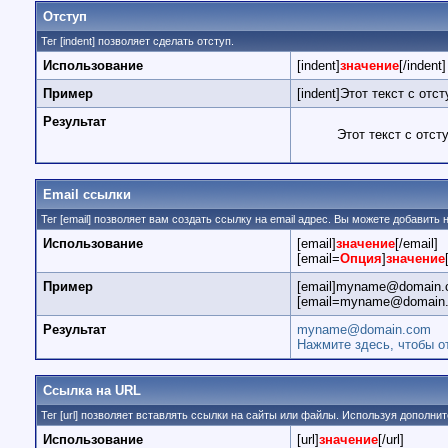
Отступ
Тег [indent] позволяет сделать отступ.
Использование
[indent]
значение
[/indent]
Пример
[indent]Этот текст с отст
Результат
Этот текст с отст
Email ссылки
Тег [email] позволяет вам создать ссылку на email адрес. Вы можете добавить
Использование
[email]
значение
[/email]
[email=
Опция
]
значение
Пример
[email]myname@domain.c
[email=myname@domain.c
Результат
myname@domain.com
Нажмите здесь, чтобы о
Ссылка на URL
Тег [url] позволяет вставлять ссылки на сайты или файлы. Используя дополн
Использование
[url]
значение
[/url]