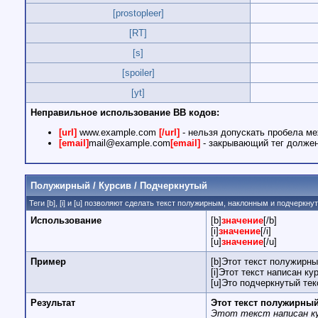
[prostopleer]
[RT]
[s]
[spoiler]
[yt]
Неправильное использование BB кодов:
[url]
www.example.com
[/url]
- нельзя допускать пробела ме
[email]
mail@example.com
[email]
- закрывающий тег должен 
Полужирный / Курсив / Подчеркнутый
Теги [b], [i] и [u] позволяют сделать текст полужирным, наклонным и подчеркн
Использование
[b]
значение
[/b]
[i]
значение
[/i]
[u]
значение
[/u]
Пример
[b]Этот текст полужирны
[i]Этот текст написан кур
[u]Это подчеркнутый текс
Результат
Этот текст полужирны
Этот текст написан к