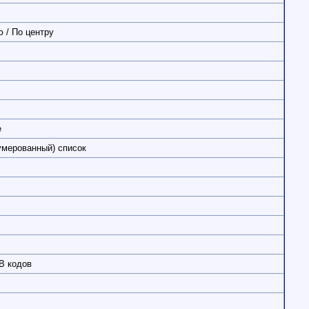
 / По центру
е
умерованный) список
B кодов