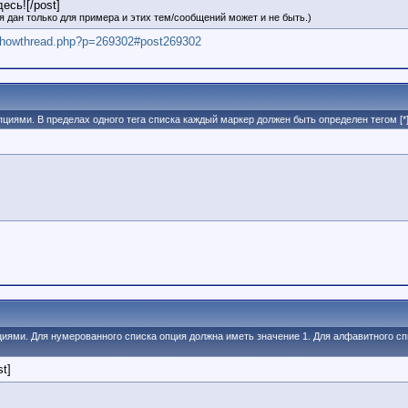
есь![/post]
 дан только для примера и этих тем/сообщений может и не быть.)
u/showthread.php?p=269302#post269302
пциями. В пределах одного тега списка каждый маркер должен быть определен тегом [*]
пциями. Для нумерованного списка опция должна иметь значение 1. Для алфавитного сп
st]