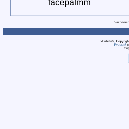
facepalmm
Часовой 
vBulletin®, Copyrigh
Русский
п
Cop