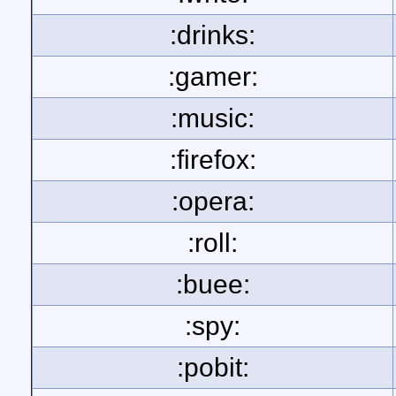
:drinks:
:gamer:
:music:
:firefox:
:opera:
:roll:
:buee:
:spy:
:pobit: