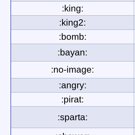
:king:
:king2:
:bomb:
:bayan:
:no-image:
:angry:
:pirat:
:sparta: