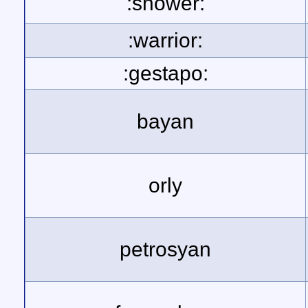
:shower:
:warrior:
:gestapo:
bayan
orly
petrosyan