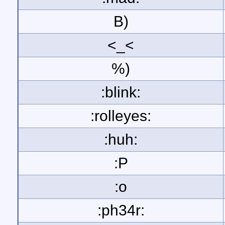
B)
<_<
%)
:blink:
:rolleyes:
:huh:
:P
:o
:ph34r: