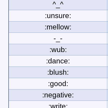
^_^
:unsure:
:mellow:
-_-
:wub:
:dance:
:blush:
:good:
:negative:
:write: