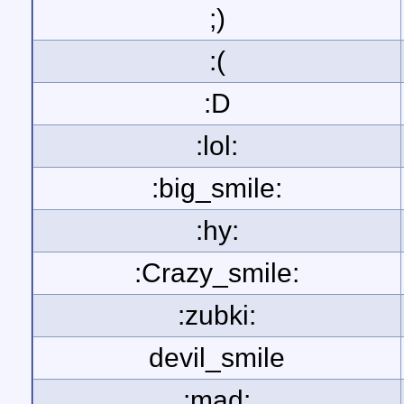
;)
:(
:D
:lol:
:big_smile:
:hy:
:Crazy_smile:
:zubki:
devil_smile
:mad: