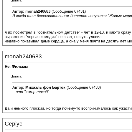
Цитата:
Автор:
monah240683
(Сообщение 67431)
Я когда-то в бессознательном детстве испугался "Живых мертв
я их посмотрел в "сознательном детстве" - лет в 12-13, и как-то сразу
выражения "черная комедия" не знал, но суть уловил.
недавно показывал даме сердца, а она у меня почти на десять лет мо
monah240683
Re: Фильмы
Цитата:
Автор:
Михаэль фон Барток
(Сообщение 67433)
...это "юмор такой".
Да и немного плоский, но тогда почему-то воспринималось как ужастик
Cepiyc