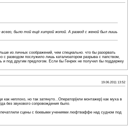
е всего, было той ещё хитрой жопой. А развод с женой был лишь
больше из личных соображений, чем специально. что бы разорвать
дело с разводом послужило лишь катализатором разрыва с папством,
сть и под другим предлогом. Если бы Генрих не получил бы поддержку
19.06.2011 13:52
как неплохо, но так затянуто...Оператор(или монтажер) как муха в
гда без звукового сопровождения было.
е впечатлили сцены с боевыми учениями люфтваффе над судном под