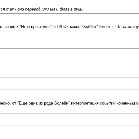
я так - они переводчики им и флаг в руки.
тно шение к "Игре престолов" и ПЛиО, какое "Хоббит" имеет к "Властелину
сно, от "Ещё одна из рода Болейн" интерпретация событий коренным об