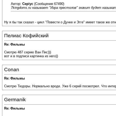
Автор:
Cepiyc
(Сообщение 67490)
7kingdoms.ru называет "Игра престолов" значит будет называтс
Ну я бы так сказал - цикл "Повести о Дунке и Эгге" имеет такое же о
Пелиас Кофийский
Re: Фильмы
Смотрю 487 серию Ван Пис)))
вот и в подписи картинка из него))
Conan
Re: Фильмы
Смотрю Тюдоры. Нормально вроде. Уже 6 серий посмотрел. Что интере
Germanik
Re: Фильмы