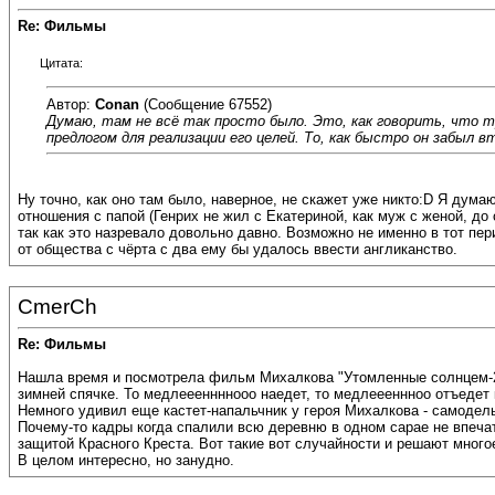
Re: Фильмы
Цитата:
Автор:
Conan
(Сообщение 67552)
Думаю, там не всё так просто было. Это, как говорить, что тр
предлогом для реализации его целей. То, как быстро он забыл 
Ну точно, как оно там было, наверное, не скажет уже никто:D Я дума
отношения с папой (Генрих не жил с Екатериной, как муж с женой, до
так как это назревало довольно давно. Возможно не именно в тот пер
от общества с чёрта с два ему бы удалось ввести англиканство.
CmerCh
Re: Фильмы
Нашла время и посмотрела фильм Михалкова "Утомленные солнцем-2". 
зимней спячке. То медлеееннннооо наедет, то медлеееннноо отъедет 
Немного удивил еще кастет-напальчник у героя Михалкова - самодель
Почему-то кадры когда спалили всю деревню в одном сарае не впеч
защитой Красного Креста. Вот такие вот случайности и решают много
В целом интересно, но занудно.