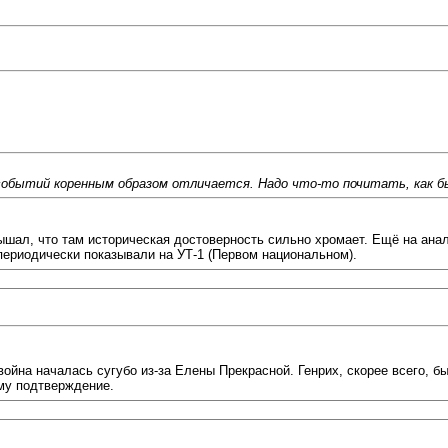
событий коренным образом отличается. Надо что-то почитать, как бы
ышал, что там историческая достоверность сильно хромает. Ещё на ана
периодически показывали на УТ-1 (Первом национальном).
я война началась сугубо из-за Елены Прекрасной. Генрих, скорее всего,
ому подтверждение.