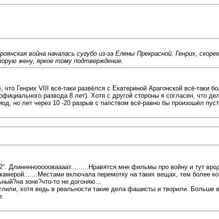
оянская война началась сугубо из-за Елены Прекрасной. Генрих, скоре
вторую жену, яркое тому подтверждение.
ю, что Генрих VIII всё-таки развёлся с Екатериной Арагонской всё-таки 
 официального развода 8 лет). Хотя с другой стороны я согласен, что 
иод, но лет через 10 -20 разрыв с папством всё-равно бы произошёл пу
Длинннноооооваааат.........Нравятся мне фильмы про войну и тут вроде 
камерой.......Местами включала перемотку на таких вещах, тем более ко
ный?на зоне?что-то не догоняю...
атлили, хотя ведь в реальности такие дела фашисты и творили. Больш
е.