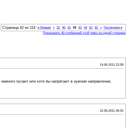
Страница 42 из 114
«
Первая
<
32
40
41
42
43
44
52
92
>
Последняя
»
Показывать 40 сообщений этой темы на одной странице
14.06.2011 22:08
ь немного пугают или хотя бы напрягают в нужном направлении,
15.06.2011 06:52