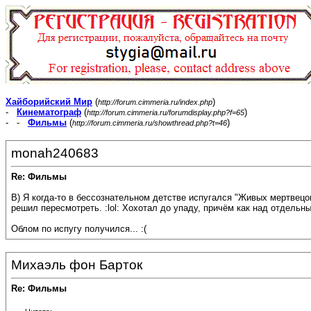
Хайборийский Мир
(
)
http://forum.cimmeria.ru/index.php
-
Кинематограф
(
)
http://forum.cimmeria.ru/forumdisplay.php?f=65
- -
Фильмы
(
)
http://forum.cimmeria.ru/showthread.php?t=46
monah240683
Re: Фильмы
B) Я когда-то в бессознательном детстве испугался "Живых мертвецов
решил пересмотреть. :lol: Хохотал до упаду, причём как над отдельн
Облом по испугу получился... :(
Михаэль фон Барток
Re: Фильмы