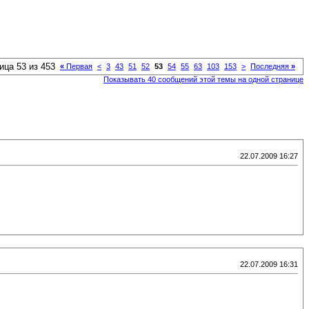
ица 53 из 453
«
Первая
<
3
43
51
52
53
54
55
63
103
153
>
Последняя
»
Показывать 40 сообщений этой темы на одной странице
22.07.2009 16:27
22.07.2009 16:31