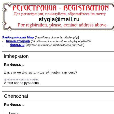
Хайборийский Мир
(
)
http://forum.cimmeria.ru/index.php
-
Кинематограф
(
)
http://forum.cimmeria.ru/forumdisplay.php?f=65
- -
Фильмы
(
)
http://forum.cimmeria.ru/showthread.php?t=46
imhep-aton
Re: Фильмы
Дак это же фильм для детей, нафиг там секс?
Добавлено через 20 секунд
А тем более рубилово.
Chertoznai
Re: Фильмы
Цитата: