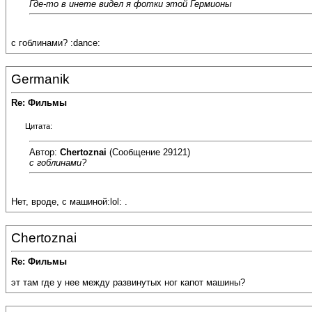
Где-то в инете видел я фотки этой Гермионы
с гоблинами? :dance:
Germanik
Re: Фильмы
Цитата:
Автор:
Chertoznai
(Сообщение 29121)
с гоблинами?
Нет, вроде, с машиной:lol: .
Chertoznai
Re: Фильмы
эт там где у нее между развинутых ног капот машины?