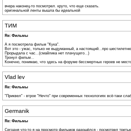
вчера наконец-то посмотрел. круто, что еще сказать.
если б не выживш
оригинальной ленты вышла бы идеальной
ТИМ
Re: Фильмы
А я посмотрела фильм "Кука".
Вот это - ужас, только не выдуманный, а настоящий...про шестилетню
Прорыдала с час...(смайлика нет плачущего...)
Тронул фильм...
Конечно, понимаю, что здесь на форуме бессмертных героев не место
Vlad lev
Re: Фильмы
"Приквел" - втрое "Нечто" при современных технологиях всё-таки сла
Germanik
Re: Фильмы
Сегодня что-то я на просмотр фильмов разошёлся - посмотрел третью