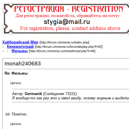
Хайборийский Мир
(
)
http://forum.cimmeria.ru/index.php
-
Кинематограф
(
)
http://forum.cimmeria.ru/forumdisplay.php?f=65
- -
Фильмы
(
)
http://forum.cimmeria.ru/showthread.php?t=46
monah240683
Re: Фильмы
Цитата:
Автор:
Germanik
(Сообщение 73221)
Я вообще-то как раз это и имел ввиду, поэому жирным и выдели
:lol: Понятно.
Цитата: