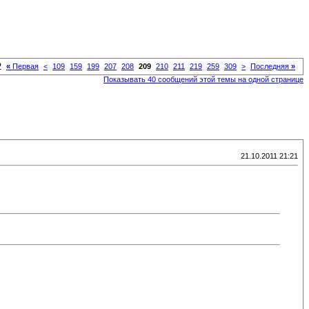
2
«
Первая
<
109
159
199
207
208
209
210
211
219
259
309
>
Последняя
»
Показывать 40 сообщений этой темы на одной странице
21.10.2011 21:21