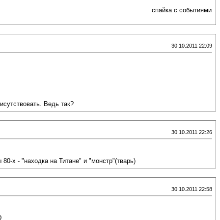
лось на орехи, в отличие от остальных - ничесна)
спайка с событиями
30.10.2011 22:09
исутствовать. Ведь так?
30.10.2011 22:26
0-х - "находка на Титане" и "монстр"(тварь)
30.10.2011 22:58
D