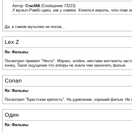
Автор:
Стас666
(Сообщение 73223)
У мульт-Рэмбо щеки, как у хомяка. Хочется верить, что там зе
Да, в самом мультике не похож...
Lex Z
Re: Фильмы
Посмотрел приквел "Нечто". Мерзко, злобно, местами инстинкты зас
конец. Такое ощущение что атворы не знали чем закончить фильм.
Conan
Re: Фильмы
Посмотрел "Брестская крепость". На удивление, хороший фильм. Не 
Один
Re: Фильмы