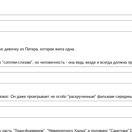
ая героиня(да и вообще, по ходу всей этой катавасии ей почти не доста
ю девочку из Питера, которая жила одна...
 "соплям-слезам", но человечность - она ведь везде и всегда должна пр
боват. Он даже проигрывает не особо "раскрученным" фильмам середины 8
 часть "Трансформеров", "Невероятного Халка" и половину "Санктума":