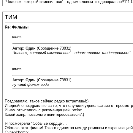
"Человек, который изменил все" - одним словом: шедеверально!!111 
ТИМ
Re: Фильмы
Цитата:
Автор:
Один
(Сообщение 73831)
Человек, который изменил все" - одним словом: шедеверально!!
Цитата:
Автор:
Один
(Сообщение 73831)
лучший фильм года.
Поздравляю, такое сейчас редко встретишь!;)
И вдвойне поздравляю за то, что получили удовольствие от просмотр
И нам отписались с рекомендацией! :write:
Какой жанр, позвольте поинтересоваться?:)
Я посмотрела "Собачье сердце"...
Обожаю этот фильм! Такого единства между романом и экранизацией, 
Супер!:bomb: