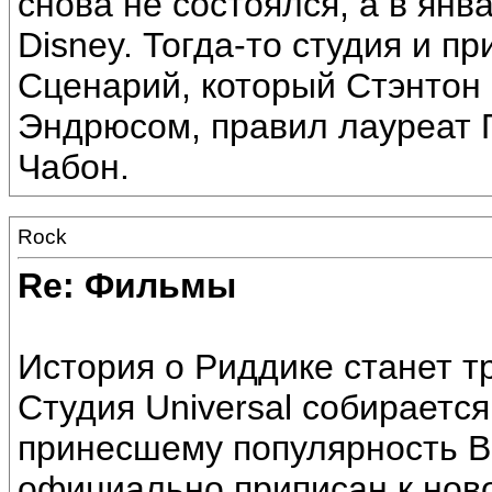
снова не состоялся, а в янв
Disney. Тогда-то студия и п
Сценарий, который Стэнтон 
Эндрюсом, правил лауреат 
Чабон.
Rock
Re: Фильмы
История о Риддике станет т
Студия Universal собирается
принесшему популярность В
официально приписан к нов