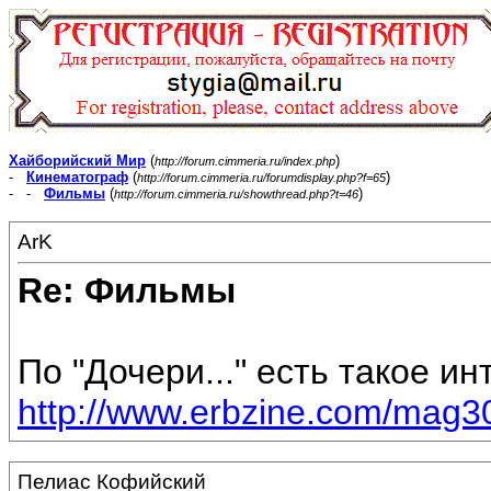
Хайборийский Мир
(
)
http://forum.cimmeria.ru/index.php
-
Кинематограф
(
)
http://forum.cimmeria.ru/forumdisplay.php?f=65
- -
Фильмы
(
)
http://forum.cimmeria.ru/showthread.php?t=46
ArK
Re: Фильмы
По "Дочери..." есть такое и
http://www.erbzine.com/mag3
Пелиас Кофийский