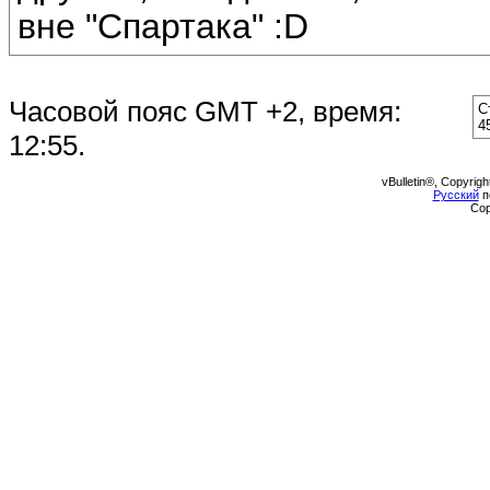
вне "Спартака" :D
Часовой пояс GMT +2, время:
С
4
12:55
.
vBulletin®, Copyrigh
Русский
п
Cop