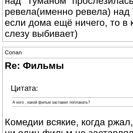
над "Туманом" прослезилась)
ревела(именно ревела) над 
если дома ещё ничего, то в
слезу выбивает)
Conan
Re: Фильмы
Цитата:
А кого , какой фильм заставил поплакать?
Комедии всякие, когда ржал, 