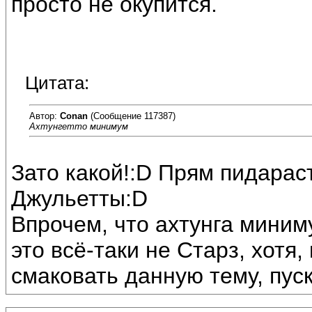
просто не окупится.
Цитата:
Автор:
Conan
(Сообщение 117387)
Ахтунгетто минимум
Зато какой!:D Прям пидарас
Джульетты:D
Впрочем, что ахтунга миним
это всё-таки не Старз, хотя
смаковать данную тему, пус