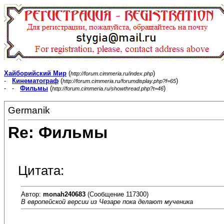
Хайборийский Мир
(
)
http://forum.cimmeria.ru/index.php
-
Кинематограф
(
)
http://forum.cimmeria.ru/forumdisplay.php?f=65
- -
Фильмы
(
)
http://forum.cimmeria.ru/showthread.php?t=46
Germanik
Re: Фильмы
Цитата:
Автор:
monah240683
(Сообщение 117300)
В европейской версии из Чезаре пока делают мученика