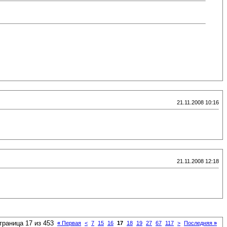
21.11.2008 10:16
21.11.2008 12:18
траница 17 из 453
«
Первая
<
7
15
16
17
18
19
27
67
117
>
Последняя
»