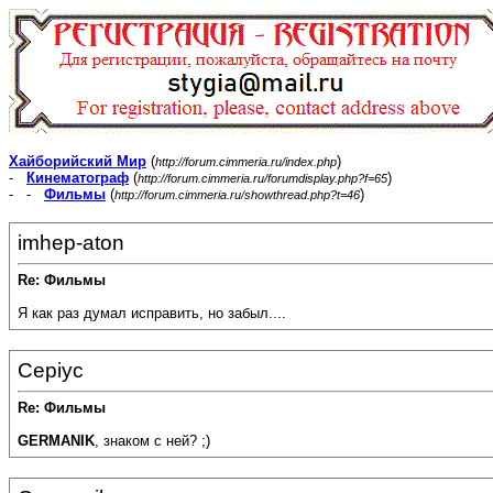
Хайборийский Мир
(
)
http://forum.cimmeria.ru/index.php
-
Кинематограф
(
)
http://forum.cimmeria.ru/forumdisplay.php?f=65
- -
Фильмы
(
)
http://forum.cimmeria.ru/showthread.php?t=46
imhep-aton
Re: Фильмы
Я как раз думал исправить, но забыл....
Cepiyc
Re: Фильмы
GERMANIK
, знаком с ней? ;)