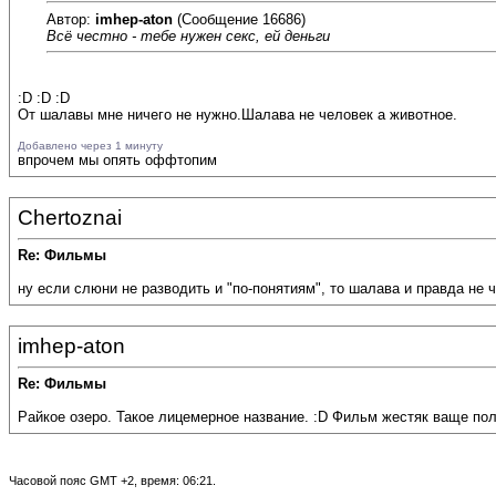
Автор:
imhep-aton
(Сообщение 16686)
Всё честно - тебе нужен секс, ей деньги
:D :D :D
От шалавы мне ничего не нужно.Шалава не человек а животное.
Добавлено через 1 минуту
впрочем мы опять оффтопим
Chertoznai
Re: Фильмы
ну если слюни не разводить и "по-понятиям", то шалава и правда не 
imhep-aton
Re: Фильмы
Райкое озеро. Такое лицемерное название. :D Фильм жестяк ваще по
Часовой пояс GMT +2, время:
06:21
.