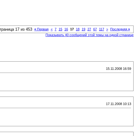
траница 17 из 453
«
Первая
<
7
15
16
17
18
19
27
67
117
>
Последняя
»
Показывать 40 сообщений этой темы на одной странице
15.11.2008 16:59
17.11.2008 10:13