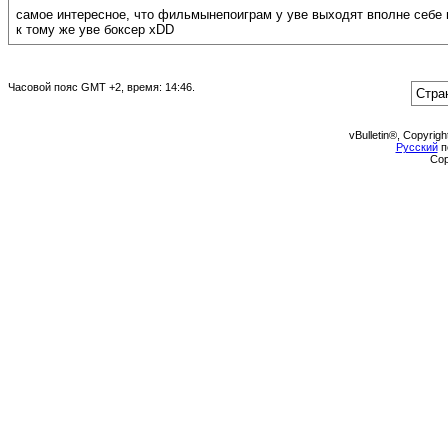
самое интересное, что фильмынепоиграм у уве выходят вполне себе
к тому же уве боксер xDD
Часовой пояс GMT +2, время:
14:46
.
Стра
vBulletin®, Copyrigh
Русский
п
Cop