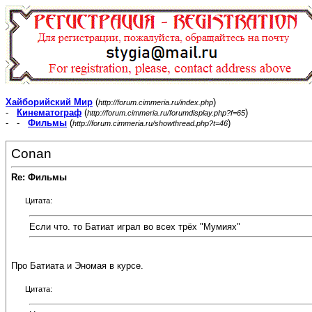
Хайборийский Мир
(
)
http://forum.cimmeria.ru/index.php
-
Кинематограф
(
)
http://forum.cimmeria.ru/forumdisplay.php?f=65
- -
Фильмы
(
)
http://forum.cimmeria.ru/showthread.php?t=46
Conan
Re: Фильмы
Цитата:
Если что. то Батиат играл во всех трёх "Мумиях"
Про Батиата и Эномая в курсе.
Цитата: