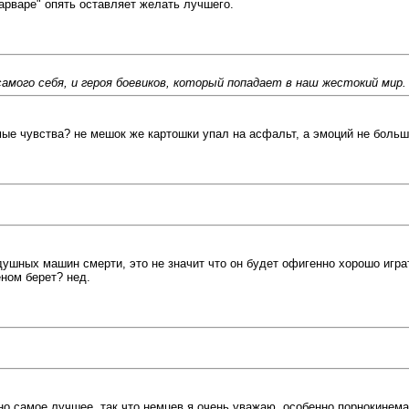
варваре" опять оставляет желать лучшего.
самого себя, и героя боевиков, который попадает в наш жестокий мир.
самые чувства? не мешок же картошки упал на асфальт, а эмоций не больш
ездушных машин смерти, это не значит что он будет офигенно хорошо игр
еном берет? нед.
но самое лучшее. так что немцев я очень уважаю, особенно порнокинем