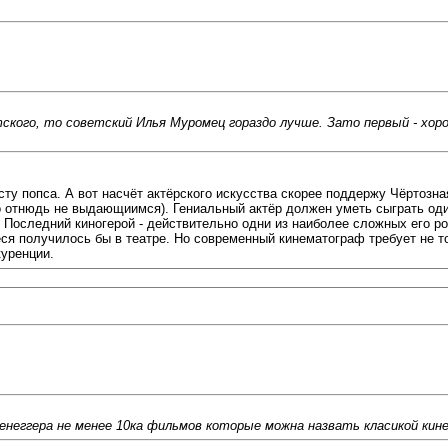
ского, то советский Илья Муромец гораздо лучше. Зато первый - хоро
сту попса. А вот насчёт актёрского искусства скорее поддержу Чёртозн
 отнюдь не выдающиимся). Гениальный актёр должен уметь сыграть од
 Последний киногерой - действительно одни из наиболее сложных его ро
я получилось бы в театре. Но современный кинематограф требует не тол
куренции.
енеггера не менее 10ка фильмов которые можна назвать класикой ки