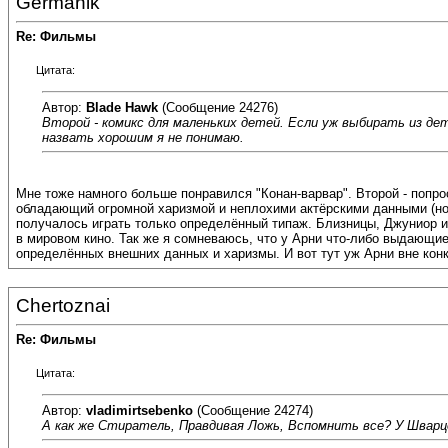
Germanik
Re: Фильмы
Цитата:
Автор:
Blade Hawk
(Сообщение 24276)
Второй - комикс для маленьких детей. Если уж выбирать из дет
назвать хорошим я не понимаю.
Мне тоже намного больше понравился "Конан-варвар". Второй - попро
обладающий огромной харизмой и неплохими актёрскими данными (но
получалось играть только определённый типаж. Близницы, Джуниор и
в мировом кино. Так же я сомневаюсь, что у Арни что-либо выдающиес
определённых внешних данных и харизмы. И вот тут уж Арни вне кон
Chertoznai
Re: Фильмы
Цитата:
Автор:
vladimirtsebenko
(Сообщение 24274)
А как же Стиратель, Правдивая Ложь, Вспомнить все? У Шварц