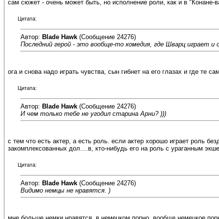
сам сюжет - очень может быть, но исполнение роли, как и в "Конане-
Цитата:
Автор:
Blade Hawk
(Сообщение 24276)
Последний герой - это вообще-то комедия, где Шварц играет и 
ога и снова надо играть чувства, сын гибнет на его глазах и где те 
Цитата:
Автор:
Blade Hawk
(Сообщение 24276)
И чем только тебе не угодил старина Арни? )))
с тем что есть актер, а есть роль. если актер хорошо играет роль б
закомплексованных дол....в, кто-нибудь его на роль с ураганным экш
Цитата:
Автор:
Blade Hawk
(Сообщение 24276)
Видимо немцы не нравятся. )
мне больше немки нравятся, в немецком порно. вообще немецкое пор