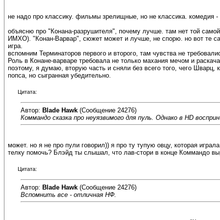
не надо про классику. фильмы зрелищные, но не классика. комедия - э
объясню про "Конана-разрушителя", почему лучше. там нет той самой
ИМХО). "Конан-Варвар", сюжет может и лучше, не спорю. но вот те са
игра.
вспомним Терминаторов первого и второго, там чувства не требовали
Роль в Конане-варваре требовала не только махания мечом и раскачанн
поэтому, я думаю, вторую часть и сняли без всего того, чего Шварц, 
попса, но сыгранная убедительно.
Цитата:
Автор:
Blade Hawk
(Сообщение 24276)
Коммандо сказка про неуязвимого для пуль. Однако в HD воспри
может. но я не про пули говорил)) я про ту тупую овцу, которая играл
телку помочь? Блэйд ты слышал, что лав-стори в конце Коммандо вы
Цитата:
Автор:
Blade Hawk
(Сообщение 24276)
Вспомнить все - отличная НФ.