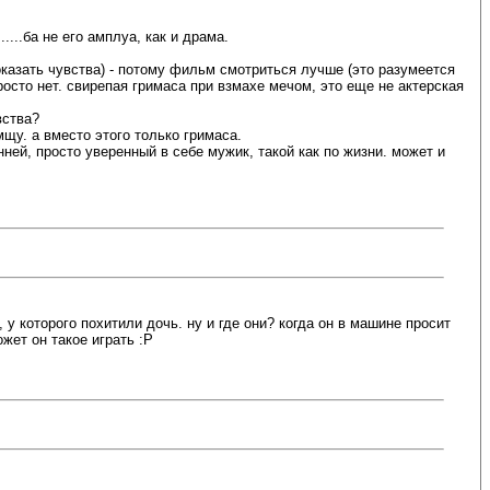
...ба не его амплуа, как и драма.
оказать чувства) - потому фильм смотриться лучше (это разумеется
росто нет. свирепая гримаса при взмахе мечом, это еще не актерская
вства?
мщу. а вместо этого только гримаса.
нней, просто уверенный в себе мужик, такой как по жизни. может и
, у которого похитили дочь. ну и где они? когда он в машине просит
ет он такое играть :P