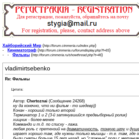
Хайборийский Мир
(
)
http://forum.cimmeria.ru/index.php
-
Кинематограф
(
)
http://forum.cimmeria.ru/forumdisplay.php?f=65
- -
Фильмы
(
)
http://forum.cimmeria.ru/showthread.php?t=46
vladimirtsebenko
Re: Фильмы
Цитата:
Автор:
Chertoznai
(Сообщение 24268)
ну да конечно, что ни фильм - то шедевр))
Конан - хороший только второй
Терминатор 1 и 2 (3-й затянувшийся предвыборный ролик)
хищник - более-менее
Коммандо и т.д. по списку - лажа.
любая роль с претензий на
драматичность
,
тонкую игру
и
душ
играет хорошо там, где нужны только мышцы - т.е. там, где он
были сняты больше 15 лет назад. но "сложные" роли с метания