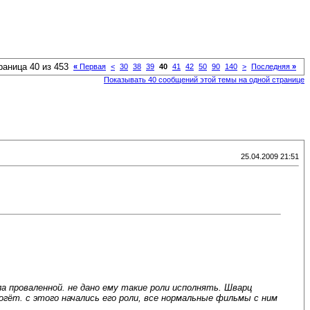
раница 40 из 453
«
Первая
<
30
38
39
40
41
42
50
90
140
>
Последняя
»
Показывать 40 сообщений этой темы на одной странице
25.04.2009 21:51
ла проваленной. не дано ему такие роли исполнять. Шварц
огёт. с этого начались его роли, все нормальные фильмы с ним