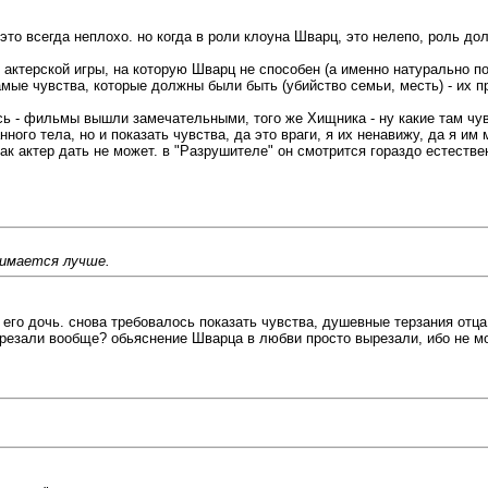
то всегда неплохо. но когда в роли клоуна Шварц, это нелепо, роль дол..
 актерской игры, на которую Шварц не способен (а именно натурально п
мые чувства, которые должны были быть (убийство семьи, месть) - их п
сь - фильмы вышли замечательными, того же Хищника - ну какие там чу
ого тела, но и показать чувства, да это враги, я их ненавижу, да я им 
как актер дать не может. в "Разрушителе" он смотрится гораздо естестве
нимается лучше.
а его дочь. снова требовалось показать чувства, душевные терзания отца
резали вообще? обьяснение Шварца в любви просто вырезали, ибо не мож