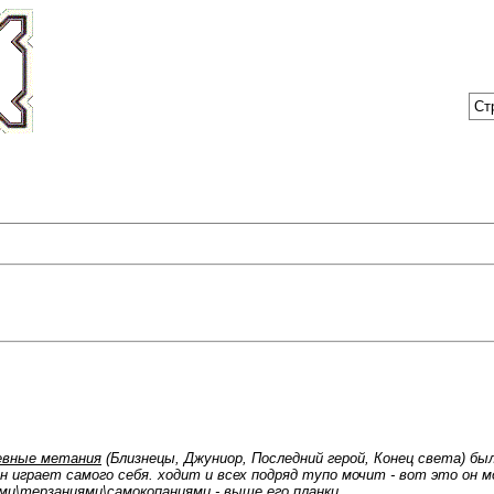
Ст
евные метания
(Близнецы, Джуниор, Последний герой, Конец света) бы
 играет самого себя. ходит и всех подряд тупо мочит - вот это он м
ми\терзаниями\самокопаниями - выше его планки.