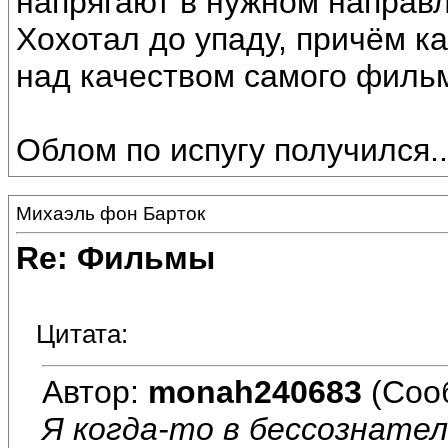
напрягают в нужном направле
Хохотал до упаду, причём к
над качеством самого фильм
Облом по испугу получился...
Михаэль фон Барток
Re: Фильмы
Цитата:
Автор:
monah240683
(Соо
Я когда-то в бессознате