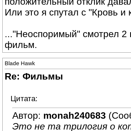
положительный отклик дава
Или это я спутал с "Кровь и 
..."Неоспоримый" смотрел 2 
фильм.
Blade Hawk
Re: Фильмы
Цитата:
Автор:
monah240683
(Соо
Это не та трилогия о ко