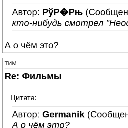
Автор:
РўР�Рњ
(Сообщен
кто-нибудь смотрел "Нео
А о чём это?
ТИМ
Re: Фильмы
Цитата:
Автор:
Germanik
(Сообщен
А о чём это?