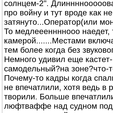
солнцем-2". Длиннннооооова
про войну и тут вроде как не
затянуто...Оператор(или мон
То медлеееннннооо наедет,
камерой.......Местами включ
тем более когда без звуков
Немного удивил еще кастет-
самодельный?на зоне?что-то
Почему-то кадры когда спа
не впечатлили, хотя ведь в
творили. Больше впечатлил
люфтваффе над судном под 