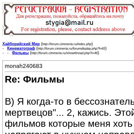
Хайборийский Мир
(
)
http://forum.cimmeria.ru/index.php
-
Кинематограф
(
)
http://forum.cimmeria.ru/forumdisplay.php?f=65
- -
Фильмы
(
)
http://forum.cimmeria.ru/showthread.php?t=46
monah240683
Re: Фильмы
B) Я когда-то в бессознате
мертвецов"... 2, кажись. Это
фильмов которые меня хоть 