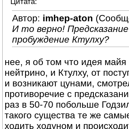
Цитата:
Автор:
imhep-aton
(Сообщ
И то верно! Предсказание
пробуждение Ктулху?
нее, я об том что идея майя
нейтрино, и Ктулху, от пост
и возникают цунами, смотрел
противоречие с предсказан
раз в 50-70 побольше Годзил
такого существа те же самы
ходить ходуном и происходи