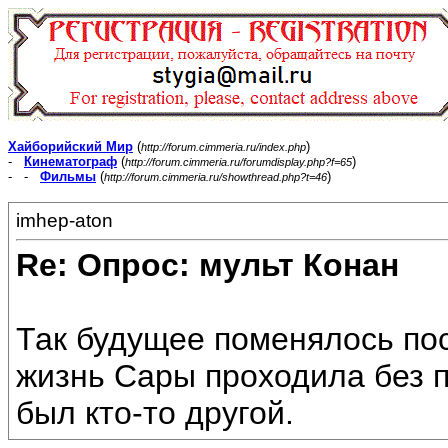
Хайборийский Мир
(
)
http://forum.cimmeria.ru/index.php
-
Кинематограф
(
)
http://forum.cimmeria.ru/forumdisplay.php?f=65
- -
Фильмы
(
)
http://forum.cimmeria.ru/showthread.php?t=46
imhep-aton
Re: Опрос: мульт Конан
Так будущее поменялось пос
жизнь Сары проходила без 
был кто-то другой.