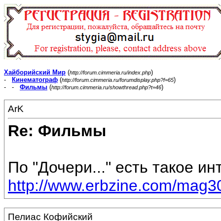
Хайборийский Мир
(
)
http://forum.cimmeria.ru/index.php
-
Кинематограф
(
)
http://forum.cimmeria.ru/forumdisplay.php?f=65
- -
Фильмы
(
)
http://forum.cimmeria.ru/showthread.php?t=46
ArK
Re: Фильмы
По "Дочери..." есть такое и
http://www.erbzine.com/mag3
Пелиас Кофийский