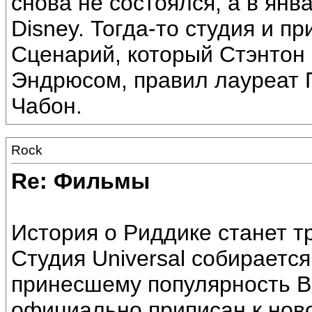
снова не состоялся, а в янв
Disney. Тогда-то студия и п
Сценарий, который Стэнтон 
Эндрюсом, правил лауреат 
Чабон.
Rock
Re: Фильмы
История о Риддике станет т
Студия Universal собирается
принесшему популярность В
официально приписан к нов