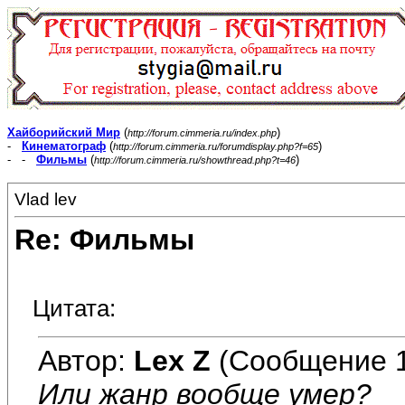
Хайборийский Мир
(
)
http://forum.cimmeria.ru/index.php
-
Кинематограф
(
)
http://forum.cimmeria.ru/forumdisplay.php?f=65
- -
Фильмы
(
)
http://forum.cimmeria.ru/showthread.php?t=46
Vlad lev
Re: Фильмы
Цитата:
Автор:
Lex Z
(Сообщение 
Или жанр вообще умер?