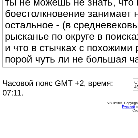
ты не можешь не знать, что
боестолкновение занимает 
остальное - (в средневеков
рысканье по округе в поиска
и что в стычках с похожими
порой чуть ли не большая ча
Часовой пояс GMT +2, время:
С
4
07:11
.
vBulletin®, Copyrigh
Русский
п
Cop