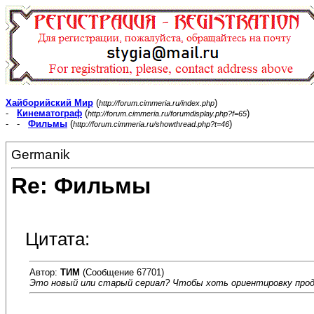
Хайборийский Мир
(
)
http://forum.cimmeria.ru/index.php
-
Кинематограф
(
)
http://forum.cimmeria.ru/forumdisplay.php?f=65
- -
Фильмы
(
)
http://forum.cimmeria.ru/showthread.php?t=46
Germanik
Re: Фильмы
Цитата:
Автор:
ТИМ
(Сообщение 67701)
Это новый или старый сериал? Чтобы хоть ориентировку про