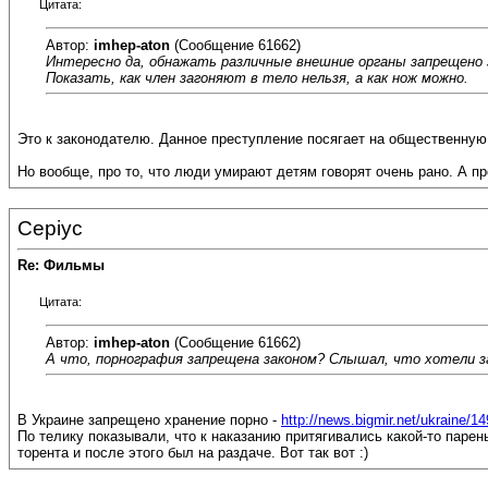
Цитата:
Автор:
imhep-aton
(Сообщение 61662)
Интересно да, обнажать различные внешние органы запрещено з
Показать, как член загоняют в тело нельзя, а как нож можно.
Это к законодателю. Данное преступление посягает на общественную
Но вообще, про то, что люди умирают детям говорят очень рано. А про
Cepiyc
Re: Фильмы
Цитата:
Автор:
imhep-aton
(Сообщение 61662)
А что, порнография запрещена законом? Слышал, что хотели зап
В Украине запрещено хранение порно -
http://news.bigmir.net/ukraine/1
По телику показывали, что к наказанию притягивались какой-то парень
торента и после этого был на раздаче. Вот так вот :)