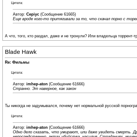
Цитата:
Автор:
Cepiyc
(Сообщение 61665)
Еще вроде кого-то притягивали за то, что скачал порно с торе
А что, того, кто раздал, даже и не тронули? Или владельца торрент-т
Blade Hawk
Re: Фильмы
Цитата:
Автор:
imhep-aton
(Сообщение 61666)
Странно. Эт наверное, как закон
Ты никогда не задумывался, почему нет нормальной русской порнограф
Цитата:
Автор:
imhep-aton
(Сообщение 61666)
Одно дело сказать, что умирают, или даже увидеть смерть. Дру
непосредственно, актах убийства, насилия. Страданиях, му