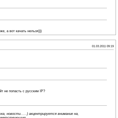
е, а вот качать нельзя)))
01.03.2011 09:19
йт не попасть с русским IP?
а, новости......) акцентрируется внимание на,
оответствующую.