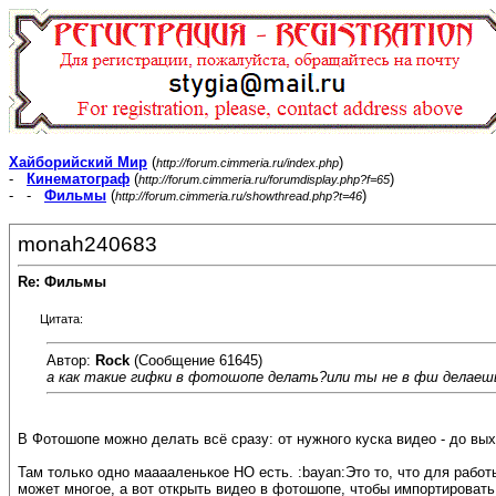
Хайборийский Мир
(
)
http://forum.cimmeria.ru/index.php
-
Кинематограф
(
)
http://forum.cimmeria.ru/forumdisplay.php?f=65
- -
Фильмы
(
)
http://forum.cimmeria.ru/showthread.php?t=46
monah240683
Re: Фильмы
Цитата:
Автор:
Rock
(Сообщение 61645)
а как такие гифки в фотошопе делать?или ты не в фш делаеш
В Фотошопе можно делать всё сразу: от нужного куска видео - до вых
Там только одно мааааленькое НО есть. :bayan:Это то, что для работ
может многое, а вот открыть видео в фотошопе, чтобы импортировать 