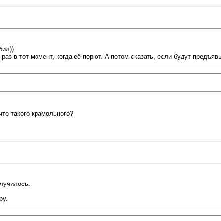
бил))
раз в тот момент, когда её порют. А потом сказать, если будут предъяв
что такого крамольного?
олучилось.
ру.