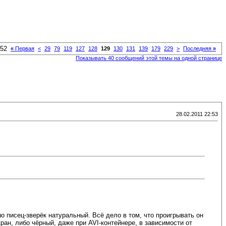
452
«
Первая
<
29
79
119
127
128
129
130
131
139
179
229
>
Последняя
»
Показывать 40 сообщений этой темы на одной странице
28.02.2011 22:53
шо писец-зверёк натуральный. Всё дело в том, что проигрывать он
ран, либо чёрный, даже при AVI-контейнере, в зависимости от