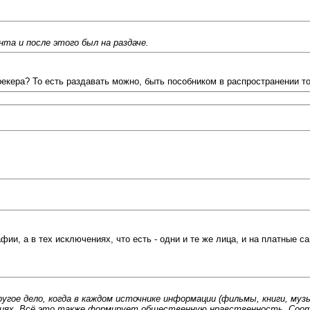
нта и после этого был на раздаче.
рекера? То есть раздавать можно, быть пособником в распространении тож
ии, а в тех исключениях, что есть - одни и те же лица, и на платные са
гое дело, когда в каждом источнике информации (фильмы, книги, музык
чениях. Всё это также формирует общественную нравственность. С