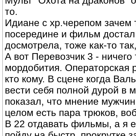
Мульт "Охота на драконов" о
то.
Идианe c хр.черепом зачем т
посередине и фильм достал, 
досмотрела, тоже как-то так, 
А вот Перевозчик 3 - ничег
мордобития. Операторская 
кто кому. В сцене когда Вал
вести себя полной дурой в 
показал, что мнение мужчин
целом есть пара трюков, во
В 22 отдавать фильмы, а я 
пойду на быстр. прокрутке з