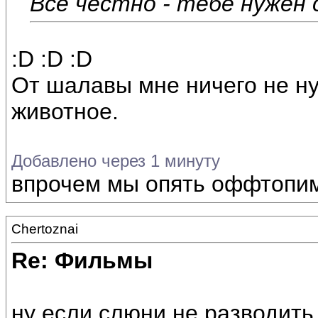
Всё честно - тебе нужен с
:D :D :D
От шалавы мне ничего не н
животное.
Добавлено через 1 минуту
впрочем мы опять оффтопи
Chertoznai
Re: Фильмы
ну если слюни не разводить 