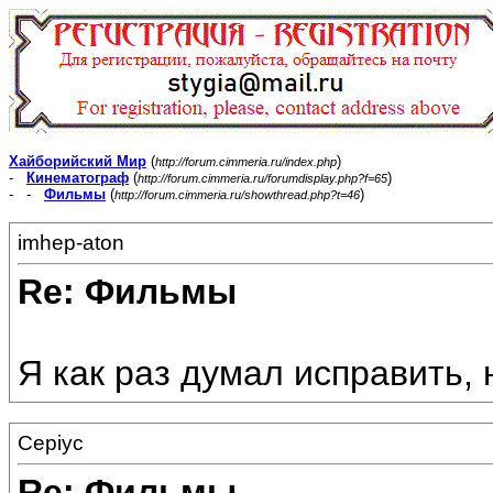
Хайборийский Мир
(
)
http://forum.cimmeria.ru/index.php
-
Кинематограф
(
)
http://forum.cimmeria.ru/forumdisplay.php?f=65
- -
Фильмы
(
)
http://forum.cimmeria.ru/showthread.php?t=46
imhep-aton
Re: Фильмы
Я как раз думал исправить, н
Cepiyc
Re: Фильмы