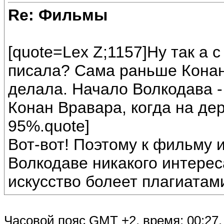
Re: Фильмы
[quote=Lex Z;1157]Ну так а 
писала? Сама раньше Конан
делала. Начало Волкодава -
Конан Вравара, когда на де
95%.quote]
Вот-вот! Поэтому к фильму и
Волкодаве никакого интерес
искусство болеет плагиатам
Часовой пояс GMT +2, время:
00:27
.