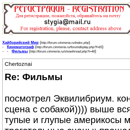
Хайборийский Мир
(
)
http://forum.cimmeria.ru/index.php
-
Кинематограф
(
)
http://forum.cimmeria.ru/forumdisplay.php?f=65
- -
Фильмы
(
)
http://forum.cimmeria.ru/showthread.php?t=46
Chertoznai
Re: Фильмы
посмотрел Эквилибриум. ко
сцена с собакой)))) выше вс
тупые и глупые америкосы м