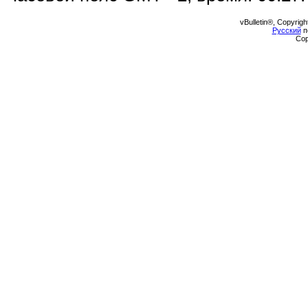
vBulletin®, Copyrigh
Русский
п
Cop