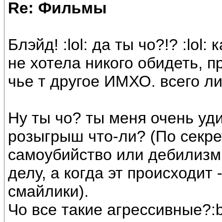
Re: Фильмы
Блэйд! :lol: да ты чо?!? :lol:
не хотела никого обидеть, п
чье т другое ИМХО. всего ли
Ну ты чо? ты меня очень уд
розыгрыш что-ли? (По секрет
самоубийство или дебилизм,
делу, а когда эт происходит 
смайлики).
Чо все такие агрессивные?:b