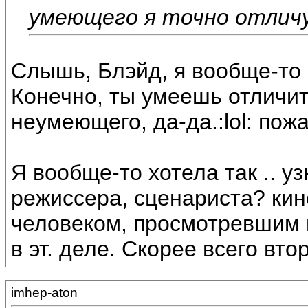
умеющего я точно отличу
Слышь, Блэйд, я вообще-то н
Конечно, ты умеешь отличит
неумеющего, да-да.:lol: пож
Я вообще-то хотела так .. уз
режиссера, сценариста? кин
человеком, просмотревшим
в эт. деле. Скорее всего вт
imhep-aton