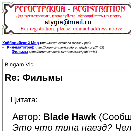
Хайборийский Мир
(
)
http://forum.cimmeria.ru/index.php
-
Кинематограф
(
)
http://forum.cimmeria.ru/forumdisplay.php?f=65
- -
Фильмы
(
)
http://forum.cimmeria.ru/showthread.php?t=46
Bingam Vici
Re: Фильмы
Цитата:
Автор:
Blade Hawk
(Сообщ
Это что типа наезд? Чел