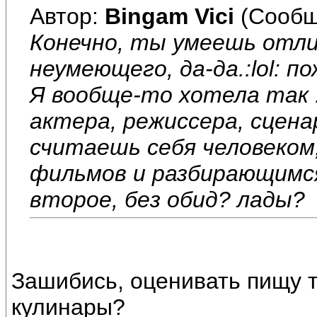
Автор:
Bingam Vici
(Сообщ
Конечно, ты умеешь отл
неумеющего, да-да.:lol: п
Я вообще-то хотела так .
актера, режиссера, сцен
считаешь себя человеко
фильмов и разбирающимся 
второе, без обид? лады?
Зашибись, оценивать пищу т
кулинары?