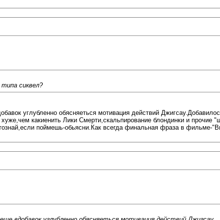
 типа сиквел?
обавок углубленно обясняеться мотивация действий Джигсау.Добавилось
хуже,чем какиенить Лики Смерти,скальпирование блондинки и прочие "ш
тознай,если поймешь-обьясни.Как всегда финальная фраза в фильме-"Вы
еще вдобавок углубленно обясняеться мотивация действий Джигсау.