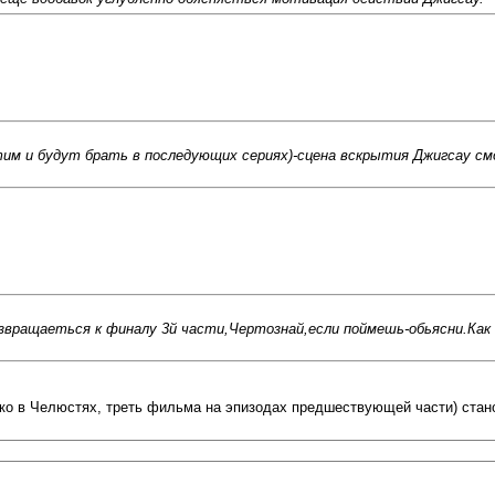
тим и будут брать в последующих сериях)-сцена вскрытия Джигсау с
озвращаеться к финалу 3й части,Чертознай,если поймешь-обьясни.Как
ько в Челюстях, треть фильма на эпизодах предшествующей части) стан