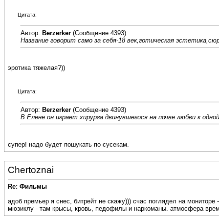
Цитата:
Автор:
Berzerker
(Сообщение 4393)
Название говорит само за себя-18 век,готическая эстетика,сю
эротика тяжелая?))
Цитата:
Автор:
Berzerker
(Сообщение 4393)
В Елене он играет хирурга двинувшегося на почве любви к одно
супер! надо будет пошукать по сусекам.
Chertoznai
Re: Фильмы
адоб премьер я снес, битрейт не скажу))) счас поглядел на мониторе
мюзиклу - там крысы, кровь, педофилы и наркоманы. атмосфера врем