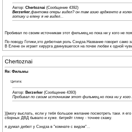
Автор:
Chertoznai
(Сообщение 4392)
Berzerker
,фантома оперы видел? он там азию ардженто в коле
готику и елену я не видел...
Пробивал по своим источникам этот фильмец,но пока ни у кого не по
По поводу Готики,это дебютная роль Сэндза.Название говорит само за
В Елене он играет хирурга двинувшегося на почве любви к одной чуви
Chertoznai
Re: Фильмы
Цитата:
Автор:
Berzerker
(Сообщение 4393)
Пробивал по своим источникам этот фильмец,но пока ни у кого 
)))могу выслать, если у тебя большое желание посмотреть таки. я его 
сборных ДВД бывало и хуже. битрейт гляну - точнее скажу.
я думал дебют у Сэндза в "комнате с видом"...