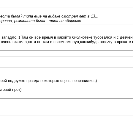
креста была? типа еще на видаке смотрел лет в 13...
фрован, ромасанта была - типа на сборнике.
 западло.:) Там он все время в какойто библиотеке тусовался и с девче
 очень вкатила,хотя он там в своем амплуа,какнибудь возьму в прокате
 моей подружке правда некоторые сцены понравились)
тевой прет)