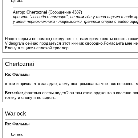
Цитата:
Автор:
Chertoznai
(Сообщение 4387)
про что "легенда о вампире", не там где у типа серьга в виде 
у меня чернокнижники - лицензионки, фантом оперы с видео оци
Нащет серьги не помню,походу нет т.к. вампирам кресты носить трохи
Videogram сейчас продаеться этот кинчик свободно.Ромасанта мне не
Елену в ящике-неплохой триллер.
Chertoznai
Re: Фильмы
в том и прикол что западло, а ему пох. ромасанта мне тож не очень,
Berzerker
,фантома оперы видел? он там азию ардженто в коленно-лок
готику и елену я не видел...
Warlock
Re: Фильмы
Цитата: