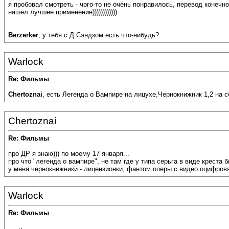
я пробовал смотреть - чого-то не очень понравилось, перевод конечно
нашел лучшее применение))))))))))))
Berzerker
, у тебя с Д.Сэндзом есть что-нибудь?
Warlock
Re: Фильмы
Chertoznai
, есть Легенда о Вампире на лицухе,Чернокнижник 1,2 на с
Chertoznai
Re: Фильмы
про ДР я знаю))) по моему 17 января...
про что "легенда о вампире", не там где у типа серьга в виде креста 
у меня чернокнижники - лицензионки, фантом оперы с видео оцифрова
Warlock
Re: Фильмы