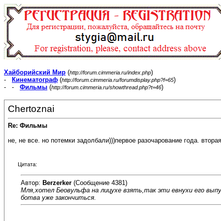
Хайборийский Мир
(
)
http://forum.cimmeria.ru/index.php
-
Кинематограф
(
)
http://forum.cimmeria.ru/forumdisplay.php?f=65
- -
Фильмы
(
)
http://forum.cimmeria.ru/showthread.php?t=46
Chertoznai
Re: Фильмы
не, не все. но потемки задолбали)))первое разочарование года. втора
Цитата:
Автор:
Berzerker
(Сообщение 4381)
Мля,хотел Беовульфа на лицухе взять,так эти евнухи его выпу
ботва уже закончиться.