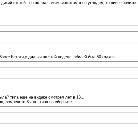
 дикий отстой - но вот за самим сюжетом я не углядел, то пиво кончится
борке.Кстати,у дядьки на этой неделе юбилей был-50 годков.
была? типа еще на видаке смотрел лет в 13...
н, ромасанта была - типа на сборнике.