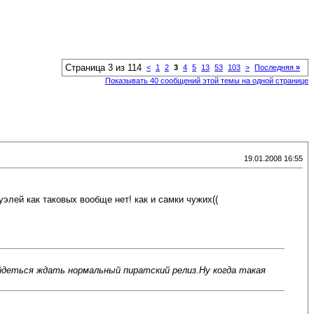
Страница 3 из 114
<
1
2
3
4
5
13
53
103
>
Последняя
»
Показывать 40 сообщений этой темы на одной странице
19.01.2008 16:55
уэлей как таковых вообще нет! как и самки чужих((
ийдеться ждать нормальный пиратский релиз.Ну когда такая