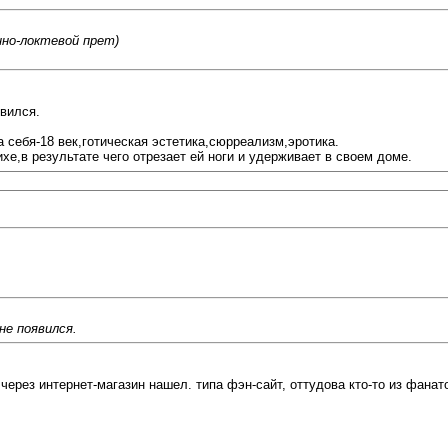
нно-локтевой прет)
явился.
 себя-18 век,готическая эстетика,сюрреализм,эротика.
хе,в результате чего отрезает ей ноги и удерживает в своем доме.
не появился.
через интернет-магазин нашел. типа фэн-сайт, оттудова кто-то из фанато