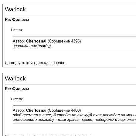
Warlock
Re: Фильмы
Цитата:
Автор:
Chertoznai
(Сообщение 4398)
эротика тяжелая?)).
Да не,ну чтоты:) ,легкая конечно.
Warlock
Re: Фильмы
Цитата:
Автор:
Chertoznai
(Сообщение 4400)
адоб премьер я снес, битрейт не скажу))) счас поглядел на мон
отношения к мюзиклу - там крысы, кровь, педофилы и наркома