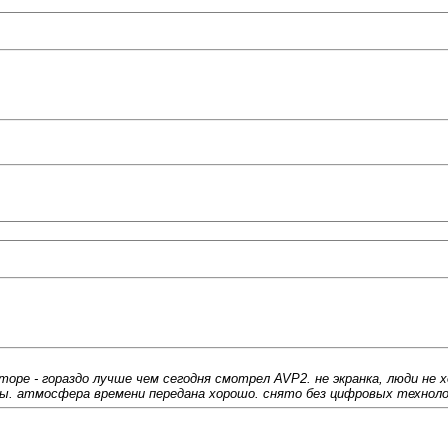
иторе - гораздо лучше чем сегодня смотрел AVP2. не экранка, люди не 
ны. атмосфера времени передана хорошо. снято без цифровых технол