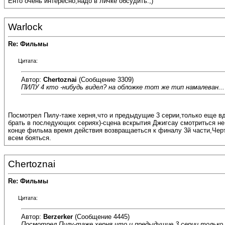
Енто очень интересно,надо в личке обсудить.;)
Warlock
Re: Фильмы
Цитата:
Автор:
Chertoznai
(Сообщение 3309)
ПИЛУ 4 кто -нибудь видел? на обложке тот же тип намалеван...
Посмотрел Пилу-таже херня,что и предыдущие 3 серии,только еще вд
брать в последующих сериях)-сцена вскрытия Джигсау смотриться не 
конце фильма время действия возвращаеться к финалу 3й части,Чер
всем бояться.
Chertoznai
Re: Фильмы
Цитата:
Автор:
Berzerker
(Сообщение 4445)
Посмотрел Пилу-таже херня,что и предыдущие 3 серии,только 