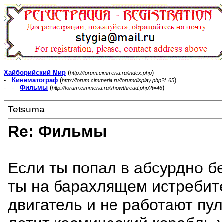
Хайборийский Мир
(
)
http://forum.cimmeria.ru/index.php
-
Кинематограф
(
)
http://forum.cimmeria.ru/forumdisplay.php?f=65
- -
Фильмы
(
)
http://forum.cimmeria.ru/showthread.php?t=46
Tetsuma
Re: Фильмы
Если ты попал в абсурдно 
ты на барахлящем истребите
двигатель и не работают пул