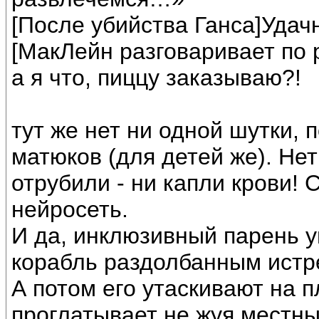
[После убийства Ганса]Удачн
[МакЛейн разговаривает по 
а я что, пиццу заказываю?!
тут же нет ни одной шутки, 
матюков (для детей же). Не
отрубили - ни капли крови! 
нейросеть.
И да, инклюзивный парень у
корабль раздолбанным истр
А потом его утаскивают на п
проглатывает не жуя местный