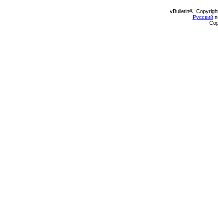
vBulletin®, Copyrigh
Русский
п
Cop