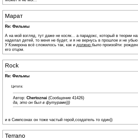
Марат
Re: Фильмы
А на мой взгляд, тут даже не косяк... а парадокс, который в теории 
наделал детей, то меня не будет, и я не вернусь в прошлое и не убью 
У Кэмерона всё сложилось так, как и
должно
было произойти: рожден
его отцом.
Rock
Re: Фильмы
Цитата:
Автор:
Chertoznai
(Сообщение 41426)
да, это он был в футураме)))
и в Симпсонах он тоже частый герой,создатель то один))
Terrano