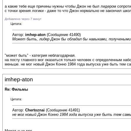
а какие тебе еще причины нужны чтобы Джон не был лидером сопрот
с точки зрения логики - даже то что Джон нормально не закончил шко
Добавлено через 7 минут
Цитата:
Автор:
imhep-aton
(Сообщение 41490)
Может быть, лидер Джон бы обладал бы навыками, получеными 
"может быть" - категрия неблагодарная.
на посту главного мог оказаться только человек с определенным наб
меньше. не мог новый Джон Конно 1984 года выпуска уже быть тем с
imhep-aton
Re: Фильмы
Цитата:
Автор:
Chertoznai
(Сообщение 41491)
не мог новый Джон Конно 1984 года выпуска уже быть тем самы
Может и не мог...