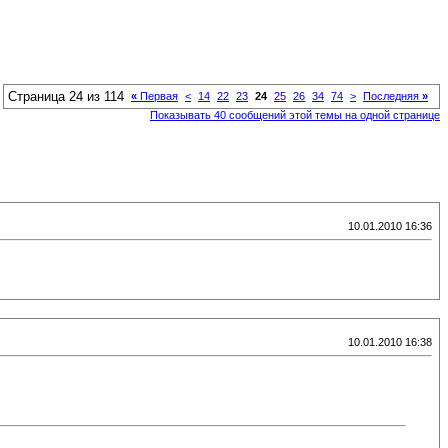
Страница 24 из 114
«
Первая
<
14
22
23
24
25
26
34
74
>
Последняя
»
Показывать 40 сообщений этой темы на одной странице
10.01.2010 16:36
10.01.2010 16:38