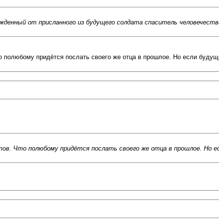
рожденный от присланного из будущего солдата спаситель человечест
о полюбому придётся послать своего же отца в прошлое. Но если будуще
тов. Что полюбому придётся послать своего же отца в прошлое. Но е