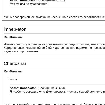
Автор:
imhep-aton
(Сообщение 41481)
Раз на раз не приходится!
очень своевременное замечание, особенно в свете его вероятности 0
imhep-aton
Re: Фильмы
Именно поэтому я говорю на протяжении последних постов, что это уж
Кардинальных изменений во 2-ой и далее частях, видимо, не произошл
лидером сопротивления.
Chertoznai
Re: Фильмы
Цитата:
Автор:
imhep-aton
(Сообщение 41483)
Я нигде не говорил, что Джон вровень тот же самый чел, что и
на словах другой, а на деле это снова непотопляемый Джон Коннор. к