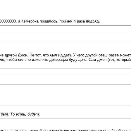
,00000000. а Кэмерона пришлось, причем 4 раза подряд.
е другой Джон. Не тот, что был (будет). У него другой отец, разве мож
о, чтобы сильно изменить декорации будущего. Сам Джон (тот, который 
 был. То есть, будет.
ак ты считаешь, если бы его например заставили отучиться в Сорбоне - 