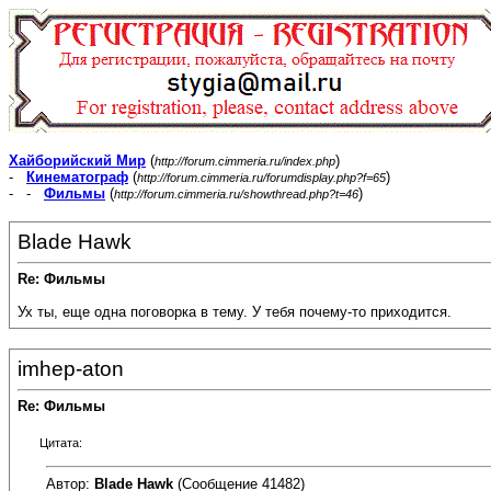
Хайборийский Мир
(
)
http://forum.cimmeria.ru/index.php
-
Кинематограф
(
)
http://forum.cimmeria.ru/forumdisplay.php?f=65
- -
Фильмы
(
)
http://forum.cimmeria.ru/showthread.php?t=46
Blade Hawk
Re: Фильмы
Ух ты, еще одна поговорка в тему. У тебя почему-то приходится.
imhep-aton
Re: Фильмы
Цитата:
Автор:
Blade Hawk
(Сообщение 41482)