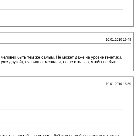
10.01.2010 16:49
ет человек быть тем же самым. Не может даже на уровне генетики.
уже другой), очевидно, менялся, но не столько, чтобы не быть
10.01.2010 16:50
это сказалось бы на его судьбе? или если бы он сидел в клетке