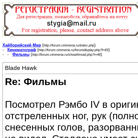
Хайборийский Мир
(
)
http://forum.cimmeria.ru/index.php
-
Кинематограф
(
)
http://forum.cimmeria.ru/forumdisplay.php?f=65
- -
Фильмы
(
)
http://forum.cimmeria.ru/showthread.php?t=46
Blade Hawk
Re: Фильмы
Посмотрел Рэмбо IV в ориги
отстреленных ног, рук (полно
снесенных голов, разорванн