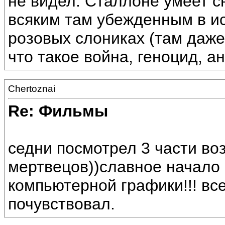
не видел. Сталлоне умеет с
всяким там убежденным в и
розовых слониках (там даже
что такое война, геноцид, а
Chertoznai
Re: Фильмы
седни посмотрел 3 части в
мертвецов))славное начало 
компьютерной графики!!! вс
почувствовал.