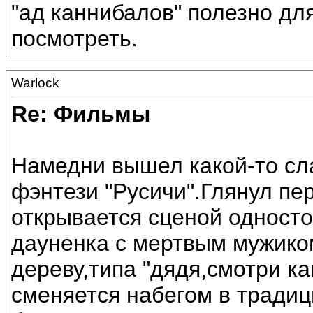
"ад каннибалов" полезно дл
посмотреть.
Warlock
Re: Фильмы
Намедни вышел какой-то сл
фэнтези "Русичи".Глянул пе
открывается сценой одност
дауненка с мертвым мужико
дереву,типа "дядя,смотри ка
сменяется набегом в традиц