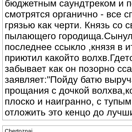
бюджетным саундтреком и п
смотрятся органично - все 
грязью как черти. Князь со 
пылающего городища.Сынуля
последнее ссыкло ,князя в и
приютил какойто волхв.Гдет
забывает как он позорно сс
заявляет:"Пойду батю выруч
прощания с дочкой волхва,к
плоско и наигранно, с тупы
отложить это кенцо до лучш
Chertoznai