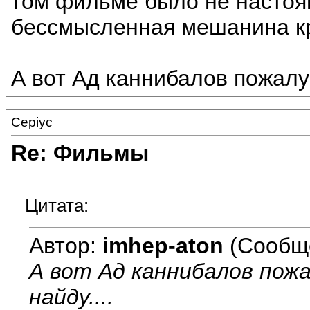
том фильме было не настоя
бессмысленная мешанина кр
А вот Ад каннибалов пожалуй
Cepiyc
Re: Фильмы
Цитата:
Автор:
imhep-aton
(Сообщ
А вот Ад каннибалов пожа
найду....