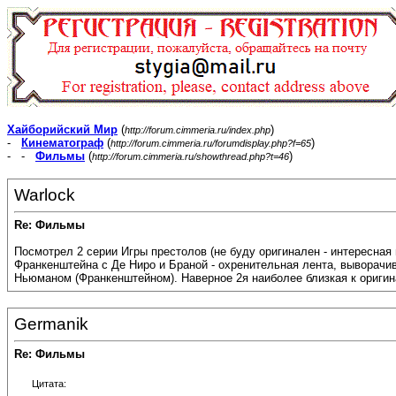
Хайборийский Мир
(
)
http://forum.cimmeria.ru/index.php
-
Кинематограф
(
)
http://forum.cimmeria.ru/forumdisplay.php?f=65
- -
Фильмы
(
)
http://forum.cimmeria.ru/showthread.php?t=46
Warlock
Re: Фильмы
Посмотрел 2 серии Игры престолов (не буду оригинален - интересна
Франкенштейна с Де Ниро и Браной - охренительная лента, выворач
Ньюманом (Франкенштейном). Наверное 2я наиболее близкая к ориги
Germanik
Re: Фильмы
Цитата: