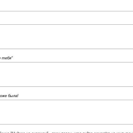
е тебя"
тоже была!