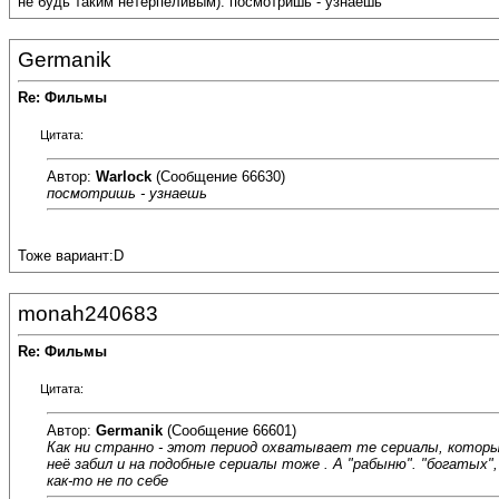
не будь таким нетерпеливым). посмотришь - узнаешь
Germanik
Re: Фильмы
Цитата:
Автор:
Warlock
(Сообщение 66630)
посмотришь - узнаешь
Тоже вариант:D
monah240683
Re: Фильмы
Цитата:
Автор:
Germanik
(Сообщение 66601)
Как ни странно - этот период охватывает те сериалы, которые
неё забил и на подобные сериалы тоже . А "рабыню". "богатых"
как-то не по себе