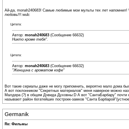
Ай-да, monah240683! Самые любимые мои мульты тех лет напомнил! 
любовь!!!:wub:
Цитата:
Автор:
monah240683
(Сообщение 66632)
Никто кроме тебя".
Цитата:
Автор:
monah240683
(Сообщение 66632)
"Женщина с ароматом кофе"
Вот такие сериалы даже не могу припомнить, вероятно мало дома был
А вот поклонником "Секретных материалов" меня наверное можно назв
Малдера (?) в общем Дэвида Духовны:D А вот "СантаБарбару" почти н
называют район богатейших построек-замков "Санта Барбарой"(устное
Germanik
Re: Фильмы