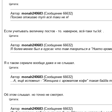
Цитата:
Автор:
monah240683
(Сообщение 66632)
Похоже отжигаю тут всё таки не я!
Если учитывать величину постов - то. наверное, всё-таки ты:lol: .
Цитата:
Автор:
monah240683
(Сообщение 66632)
Я более-менее был в курсах что там твориться в "Никто кром
Я о таком сериале вообще даже и не слышал.
Цитата:
Автор:
monah240683
(Сообщение 66632)
...А, ещё вспомнил - "Женщина с ароматом кофе" такая байда 
Об этом слышал. но точно не смотрел.
Цитата:
Автор:
monah240683
(Сообщение 66632)