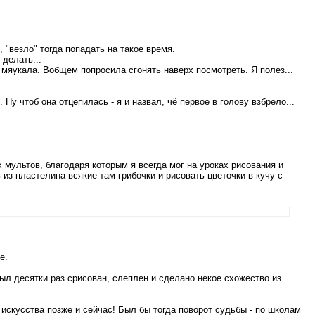
, "везло" тогда попадать на такое время.
 делать...
 мяукала. Вобщем попросила сгонять наверх посмотреть. Я полез...
 Ну чтоб она отцепилась - я и назвал, чё первое в голову взбрело...
 мультов, благодаря которым я всегда мог на уроках рисования и
 из пластелина всякие там грибочки и рисовать цветочки в кучу с
е.
был десятки раз срисован, слеплен и сделано некое схожество из
 искусства позже и сейчас! Был бы тогда поворот судьбы - по школам