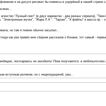
рафоманом и на досуге рисовал бы комиксы в ущербный в нашей стране са
сяких...
ое агенство "Лунный свет" (в двух вариантах - два разных сериала), "Тви
м, "Электронные жучки", "Жара Л.А.", "Тарзан", "Х-файлы" и масса пр. -
ивала, но там я помню обычно засыпал...
тогда как раз привёз мне сборник рассказов о Конане, тот самый - первы
мендацию, постараюсь не заходить! Пока получается, а любопытство гл
ным вступным роликом, но с нецензурщиной, увы...