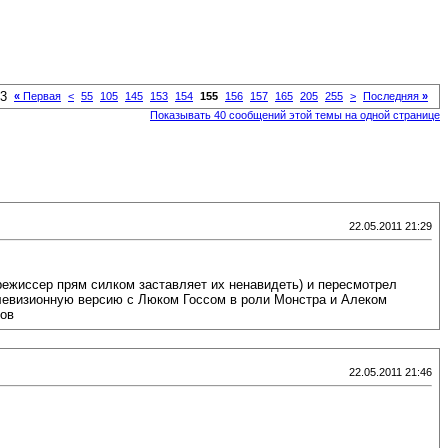
53
«
Первая
<
55
105
145
153
154
155
156
157
165
205
255
>
Последняя
»
Показывать 40 сообщений этой темы на одной странице
22.05.2011 21:29
режиссер прям силком заставляет их ненавидеть) и пересмотрел
левизионную версию с Люком Госсом в роли Монстра и Алеком
нов
22.05.2011 21:46