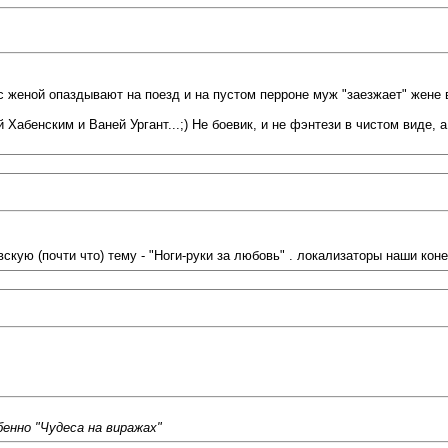
 женой опаздывают на поезд и на пустом перроне муж "заезжает" жене в гл
бенским и Ваней Ургант...;) Не боевик, и не фэнтези в чистом виде, а 
кую (почти что) тему - "Ноги-руки за любовь" . локализаторы наши кон
енно "Чудеса на виражах"