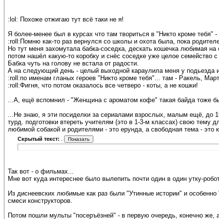
:lol: Похоже отжигаю тут всё таки не я!
Я более-менее был в курсах что там твориться в "Никто кроме тебя" -
:roll:Помню как-то раз вернулся со школы и охота была, пока родител
Но тут меня захомутала бабка-соседка, дескать кошечка любимая на 
потом нашёл какую-то коробку и снёс соседке уже целое семейство с
Бабка чуть на голову не встала от радости.
А на следующий день - целый выходной караулила меня у подьезда и не 
:roll:по именам гланых героев "Никто кроме тебя"... там - Ракель, Марта.
:roll:Фигня, что потом оказалось все четверо - коты, а не кошки!
...А, ещё вспомнил - "Женщина с ароматом кофе" такая байда тоже был
...Не знаю, я эти посиделки за сериалами взрослых, малым ещё, до 
турд. подготовки втереть учителям (это в 1-3-м классах) свою тему д
любимой собакой и родителями - это ерунда, а свободная тема - это к
Скрытый текст:
.
Так вот - о фильмах...
Мне вот куда интереснее было вылепить почти один в один утку-робот
Из диснеевских любимые как раз были "Утинные истории" и особенно "
смеси конструкторов.
Потом пошли мульты "посеръёзней" - в первую очередь, конечно же, 