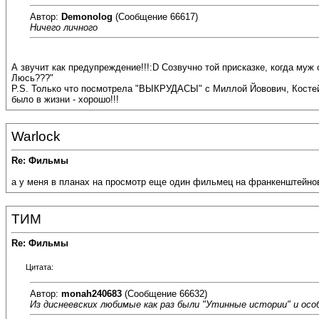
Автор:
Demonolog
(Сообщение 66617)
Ничего личного
А звучит как предупреждение!!!:D Созвучно той присказке, когда муж с
Люсь???"
P.S. Только что посмотрела "ВЫКРУДАСЫ" с Миллой Йовович, Костей Ха
было в жизни - хорошо!!!
Warlock
Re: Фильмы
a у меня в планах на просмотр еще один фильмец на франкенштейновс
ТИМ
Re: Фильмы
Цитата:
Автор:
monah240683
(Сообщение 66632)
Из диснеевских любимые как раз были "Утинные истории" и особ