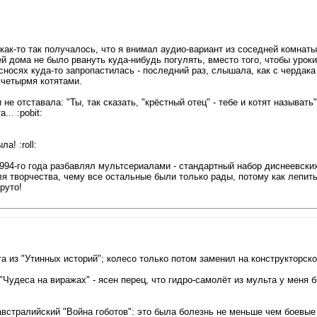
 как-то так получалось, что я внимал аудио-вариант из соседней комнаты
ей дома не было рвануть куда-нибудь погулять, вместо того, чтобы уроки
сносях куда-то запропастилась - последний раз, слышала, как с чердака
 четырмя котятами.
отставала: "Ты, так сказать, "крёстный отец" - тебе и котят называть".
.. :pobit:
а! :roll:
1994-го года разбавлял мультсериалами - стандартный набор диснеевских
ля творчества, чему все остальные были только рады, потому как лепить
руто!
а из "Утинных историй"; колесо только потом заменил на конструкторско
Чудеса на виражах" - ясен перец, что гидро-самолёт из мульта у меня 
австралийский "Война гоботов": это была болезнь не меньше чем боевые