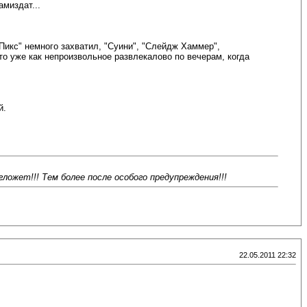
миздат...
н-Пикс" немного захватил, "Суини", "Слейдж Хаммер",
 это уже как непроизвольное развлекалово по вечерам, когда
й.
ожет!!! Тем более после особого предупреждения!!!
22.05.2011 22:32