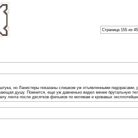
Страница 155 из 4
я штука, но Ланистеры показаны слишком уж отъявленными пидорасами, 
ивающая душу. Помнится, еще уж давненько видел менее брутальную те
налу лента после десятков фильмов по мотивам и кровавых эксплотейш