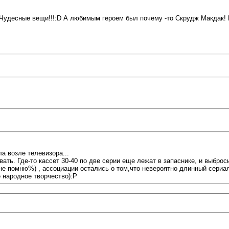
Чудесные вещи!!!:D А любимым героем был почему -то Скрудж Макдак! 
а возле телевизора...
ать. Где-то кассет 30-40 по две серии еще лежат в запаснике, и выброс
е помню%) , ассоциации остались о том,что невероятно длинный сериал 
 народное творчество):P