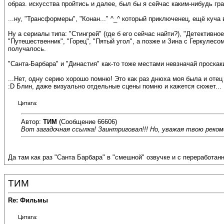
образ. искусства пройтись и далее, был бы я сейчас каким-нибудь г
...ну, "Трансформеры", "Конан..." ^_^ который приключенец, ещё куча в
Ну а сериалы типа: "Стингрей" (где б его сейчас найти?), "Детективн
"Путешественник", "Горец", "Пятый угол", а позже и Зина с Геркулесо
получалось.
"Санта-Барбара" и "Династия" как-то тоже местами невзначай проскак
...Нет, одну серию хорошо помню! Это как раз днюха моя была и отец 
:D Блин, даже визуально отдельные сцены помню и кажется сюжет...
Цитата:
Автор:
ТИМ
(Сообщение 66606)
Вот загадочная ссылка! Заинтриговал!!! Но, уважая твою реко
Да там как раз "Санта Барбара" в "смешной" озвучке и с переработан
ТИМ
Re: Фильмы
Цитата: