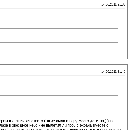
14.06.2011 21:33
14.06.2011 21:48
м в летний кинотеатр (такие были в пору моего детства;) )на
аза в звездное небо - не вылетил ли гроб с экрана вместе с
конечно) начинала смотреть этот фильм в пору юности и зрелости и не