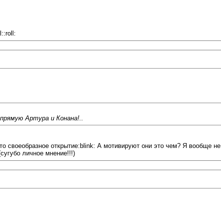
:roll:
рямую Артура и Конана!..
то своеобразное открытие:blink: А мотивируют они это чем? Я вообще не
сугубо личное мнение!!!)