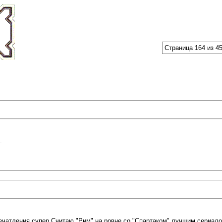
Страница 164 из 4
.
печатления супер Считаю "Рим" на ровне со "Спартаком" лучшим сериал