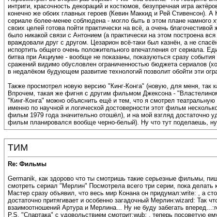
интриги, красочность декораций и костюмов, безупречная игра актёр
конечно же обоих главных героев (Кевин Маккид и Рей Стивенсон). А 
сериале более-менее соблюдена - могло быть в этом плане намного х
своих целей готова пойти практически на всё, а очень благочестивой
было никакой связи с Антонием (а практически на этом построена вс
враждовали друг с другом. Цезарион всё-таки был казнён, а не спасё
испортить общего очень положительного впечатления от сериала. Един
битва при Акциуме - вообще не показаны, показуються сразу события
сражений видимо обусловлен ограниченностью бюджета сериалов (хот
в недалёком будующем развитие технологий позволит обойти эти огра
Также просмотрел новую версию "Кинг-Конга" (новую, для меня, так 
Впрочем, такая же фигня с другим фильмом Джексона - "Властелином к
"Кинг-Конга" можно объяснить ещё и тем, что я смотрел театральную
именно по научной и логической достоверности этот фильм несколько
фильм 1979 года значительно отошёл), и на мой взгляд достаточно у
фильм планировался вообще черно-белый). Ну что тут поделаешь, ну
ТИМ
Re: Фильмы
Germanik, как здорово что ты смотришь такие серьезные фильмы, пиш
смотреть сериал "Мерлин" Посмотрела всего три серии, пока делать к
Мастер сразу объявил, что весь мир Конана он придумал:write: , а с
достаточно притягивает и особенно загадочный Мерлин:wizard: Так ч
взаимоотношений Артура и Мерлина... Ну не буду забегать вперед...:ro
P.S. "Спартака" с удовольствием смотрит:wub: , теперь посоветую е