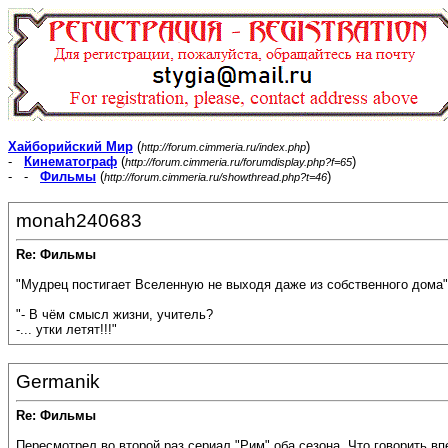
Хайборийский Мир
(
)
http://forum.cimmeria.ru/index.php
-
Кинематограф
(
)
http://forum.cimmeria.ru/forumdisplay.php?f=65
- -
Фильмы
(
)
http://forum.cimmeria.ru/showthread.php?t=46
monah240683
Re: Фильмы
"Мудрец постигает Вселенную не выходя даже из собственного дома"
"- В чём смысл жизни, учитель?
-... утки летят!!!"
Germanik
Re: Фильмы
Пересмотрел во второй раз сериал "Рим" оба сезона. Что говорить в