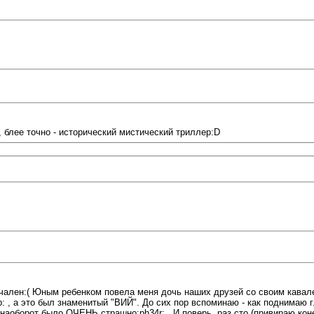
, блее точно - исторический мистический триллер:D
ален:( Юным ребенком повела меня дочь наших друзей со своим кавалеро
: , а это был знаменитый "ВИЙ". До сих пор вспоминаю - как поднимаю гл
 даже наоборот было ОЧЕНЬ страшно:ph34r: . И поверь, раз сто (привираю 