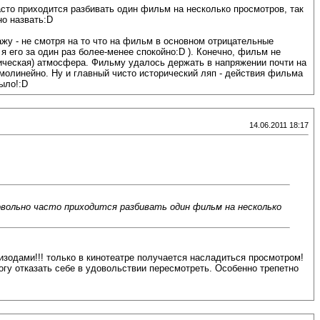
часто приходится разбивать один фильм на несколько просмотров, так
но назвать:D
жу - не смотря на то что на фильм в основном отрицательные
 его за один раз более-менее спокойно:D ). Конечно, фильм не
тическая) атмосфера. Фильму удалось держать в напряжении почти на
ямолинейно. Ну и главный чисто исторический ляп - действия фильма
ыло!:D
14.06.2011 18:17
Довольно часто приходится разбивать один фильм на несколько
пизодами!!! только в кинотеатре получается насладиться просмотром!
 могу отказать себе в удовольствии пересмотреть. Особенно трепетно