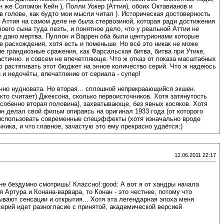
 же Соломон Кейн ), Полли Уокер (Аттия), обоих Октавианов и
в голове, как будто мои мысли читал ). Историческая достоверность
о Аттия на самом деле не была стервозиной, которая ради достижения
оего сына туда лезть, и понятное дело, что у реальной Аттии не
же дано мертва. Пуллон и Варрен оба были центурионами которые
е расхождения, хотя есть и поменьше. Но всё это никак не може
ие грандиозные сражения, как Фарсальская битва, битва при Утике,
астично. и совсем не впечетляюще. Что ж отказ от показа масштабных
 растягивать этот бюджет на энное количество серий. Что ж надеюсь
и недочёты, впечатление от сериала - супер!
енно нудновата. Но вторая... сплошной непрекраающийся экшен.
кто считает) Джексона, сколько первоисточников. Хотя затянутость
собенно вторая половина), захватывающе, без явных косяков. Хотя
н делал свой фильм опираясь на оригинал 1933 года (от которого
я использовать современные спецэффекты (хотя изначально вроде
ка, и что главное, зачастую это ему прекрасно удаётся:)
12.06.2011 22:17
не бездумно смотришь! Классно!:good: А вот я от хандры начала
 Артура и Конана-варвара, то Конан - это честнее, потому что
ывают сенсации и открытия... Хотя эта легендарная эпоха меня
серий идет разногласие с принятой, академической версией