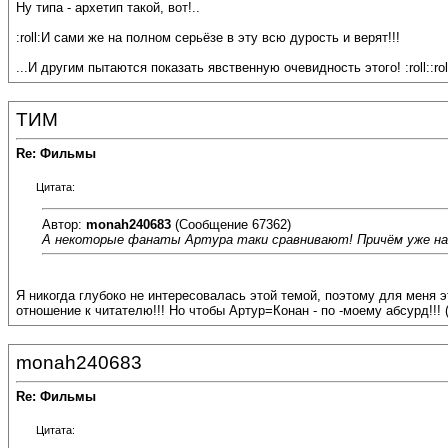
Ну типа - архетип такой, вот!..
:roll:И сами же на полном серьёзе в эту всю дурость и верят!!!
...И другим пытаются показать явственную очевидность этого! :roll::roll:
ТИМ
Re: Фильмы
Цитата:
Автор:
monah240683
(Сообщение 67362)
А некоторые фанаты Артура таки сравнивают! Причём уже нап
Я никогда глубоко не интересовалась этой темой, поэтому для меня э
отношение к читателю!!! Но чтобы Артур=Конан - по -моему абсурд!!! (
monah240683
Re: Фильмы
Цитата: