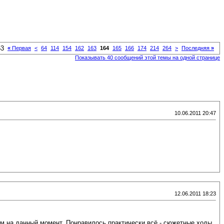
53
«
Первая
<
64
114
154
162
163
164
165
166
174
214
264
>
Последняя
»
Показывать 40 сообщений этой темы на одной странице
10.06.2011 20:47
12.06.2011 18:23
ом на данный момент. Понравилось практически всё - сюжетные ходы,