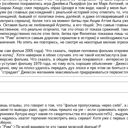
ов (особенно понравились игра Джеймса Пьюрфоя (он же Марк Антоний, он
Киаран Хиндс смог передать образ Цезаря в том виде, какой у меня был 
уже (из главных расхождений с реальной историей хочу отметить то, чт
 женщиной, бывшей от политики очень далёкой, и даже отговаривавшей св
я интрига сериала), более того на момент битвы при Акции Аттия была у
н. Октавия была не любовницей Агриппы, а его тёщей. Это самые главны
ственное, что реально огорчило, так это отказ от показа сражений. так
 непосредственно после этих битв, битва при Филиппах показана лишь ч
я "Рим" вляется самым дорогим сериалом в истории) и необходимостью
ничения. Но опять же повторюсь, не смотря на некоторые мелкие огрехи 
как сам фильм 2005 года). Что сказать, первая половина фильма откров
олец". Хотя наверное в обоих случаях это не такой косяк/заслуга (как 
 версию фильма. Что сказать, в общем фильм понравился - интересно (о
 уступает фильму 1979 года, но тому есть хорошее объяснение - Джексо
дачно, ему не плохо удалось передать дух эпохи и при этом не боятьс
 "страдает" Джексон желанием максимально придерживаться первоисточни
ешь отзывы, это говорит о том, что "фильм пропускаешь через себя", а 
акие-то выводы рано, одно лишь пришло на ум -- если сравнивать короля
торонники Артура ищут какие-то свидетельства его реальности%) , выдум
то надеюсь хватит терпения посмотреть весь сериал! Хотя уже с первых 
lleyes:
му "Рим";) По всей видимости это также мужской фильм!:P