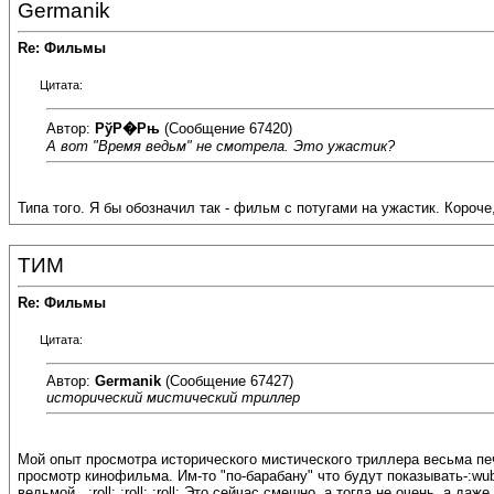
Germanik
Re: Фильмы
Цитата:
Автор:
РўР�Рњ
(Сообщение 67420)
А вот "Время ведьм" не смотрела. Это ужастик?
Типа того. Я бы обозначил так - фильм с потугами на ужастик. Короче
ТИМ
Re: Фильмы
Цитата:
Автор:
Germanik
(Сообщение 67427)
исторический мистический триллер
Мой опыт просмотра исторического мистического триллера весьма печ
просмотр кинофильма. Им-то "по-барабану" что будут показывать-:wub
ведьмой...:roll: :roll: :roll: Это сейчас смешно, а тогда не очень, а