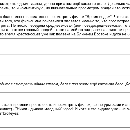
я смотреть одним глазом, делая при этом ещё какое-то дело. Довольно 
уловить, то и комментирую, но внимательным просмотром врядли это мож
аз более-менее внимательно посмотреть фильм "Время ведьм". Что я ска
й того, что фильм мне понравился является именно то, что просмотрел я
треть. Не плохо передена средневековая (или псевдосредневековая, го
трига - кто же главный злодей - тоже на мой взгляд развяна слишком пр
это время крестоносцев уже как полвека на Ближнем Востоке и духа не б
иходится смотреть одним глазом, делая при этом ещё какое-то дело. 
е хватает времени просто сесть и посмотреть фильм, вечно урывками и э
абинет) - "Никки - дьявол младший" :good: И хотя я его видила уже - не
!:rolleyes: