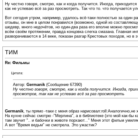
Ну честно говоря, смотрю, как и когда получится. Иногда, приходитс
как не успеваю всё за раз просмотреть. Так что то. что получается 
Вот сегодня утром, например, удалось всё-таки полностью за один р
отзывы, он мне в целом понравился (возможно, одной из составляюще
шедевр, много недочётов, но один-два раза его вполне можно просмо
всём своём протяжении, правда концовка слегка смазана. Главная ин
разворачиваются в 14 веке, показан разгар Крестовых походов, но в 
ТИМ
Re: Фильмы
Цитата:
Автор:
Germanik
(Сообщение 67390)
Ну честно говоря, смотрю, как и когда получится. Иногда, пр
просмотров, так как не успеваю всё за раз просмотреть
Germanik
, ты прямо -таки с меня образ нарисовал:roll:Аналогично,н
На кухне сейчас смотрю -"Мерлина", а в библиотеке (это мой как-бы к
там звучит ".. и бабочки в животе порхают..." Меня этот фильм умиляет
А вот "Время ведьм" не смотрела. Это ужастик?