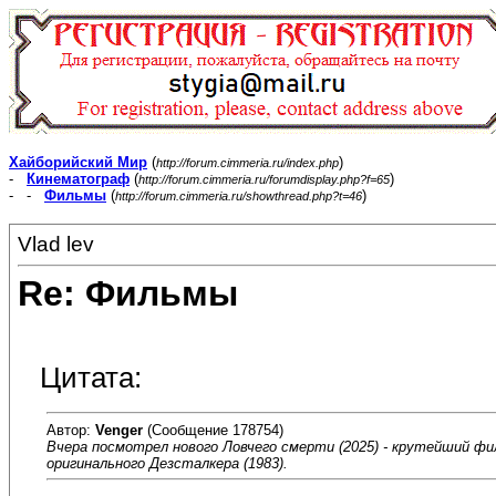
Хайборийский Мир
(
)
http://forum.cimmeria.ru/index.php
-
Кинематограф
(
)
http://forum.cimmeria.ru/forumdisplay.php?f=65
- -
Фильмы
(
)
http://forum.cimmeria.ru/showthread.php?t=46
Vlad lev
Re: Фильмы
Цитата:
Автор:
Venger
(Сообщение 178754)
Вчера посмотрел нового Ловчего смерти (2025) - крутейший фи
оригинального Дезсталкера (1983).