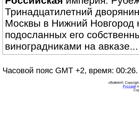
Российская
империя. Рубе
Тринадцатилетний дворянин 
Москвы в Нижний Новгород к
подосланных его собственн
виноградниками на авказе...
Часовой пояс GMT +2, время:
00:26
.
vBulletin®, Copyrigh
Русский
п
Cop