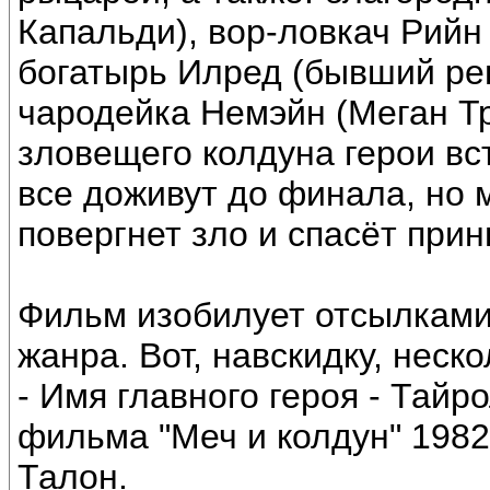
Капальди), вор-ловкач Рийн
богатырь Илред (бывший ре
чародейка Немэйн (Меган Т
зловещего колдуна герои вс
все доживут до финала, но м
повергнет зло и спасёт прин
Фильм изобилует отсылками
жанра. Вот, навскидку, неско
- Имя главного героя - Тайр
фильма "Меч и колдун" 1982 
Талон.