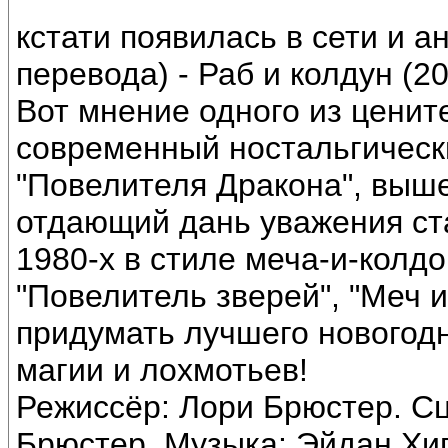
кстати появилась в сети и а
перевода) - Раб и колдун (2
Вот мнение одного из ценит
современный ностальгически
"Повелителя Дракона", выше
отдающий дань уважения с
1980-х в стиле меча-и-колдо
"Повелитель зверей", "Меч 
придумать лучшего новогод
магии и лохмотьев!
Режиссёр: Лори Брюстер. С
Брюстер. Музыка: Эйдан Хигг