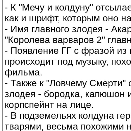
- К "Мечу и колдуну" отсыл
как и шрифт, которым оно на
- Имя главного злодея - Ака
"Королева варваров 2" глав
- Появление ГГ с фразой из 
происходит под музыку, пох
фильма.
- Также к "Ловчему Смерти"
злодея - бородка, капюшон 
корпспейнт на лице.
- В подземельях колдуна ге
тварями, весьма похожими н