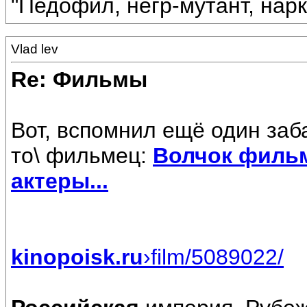
"Педофил, негр-мутант, нарк
Vlad lev
Re: Фильмы
Вот, вспомнил ещё один заб
то\ фильмец:
Волчок
филь
актеры...
kinopoisk.ru
›film/5089022/