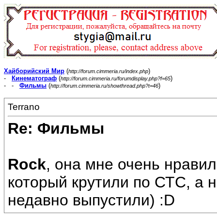
Хайборийский Мир
(
)
http://forum.cimmeria.ru/index.php
-
Кинематограф
(
)
http://forum.cimmeria.ru/forumdisplay.php?f=65
- -
Фильмы
(
)
http://forum.cimmeria.ru/showthread.php?t=46
Terrano
Re: Фильмы
Rock
, она мне очень нравил
который крутили по СТС, а 
недавно выпустили) :D