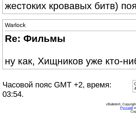
жестоких кровавых битв) по
Warlock
Re: Фильмы
ну как, Хищников уже кто-ни
Часовой пояс GMT +2, время:
03:54
.
vBulletin®, Copyrigh
Русский
п
Cop