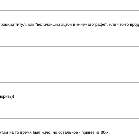
ромкий титул, как "величайший ацтой в кинематографе", или что-то врод
орить))
ам на то время был ничо, но остальное - привет из 80-х.