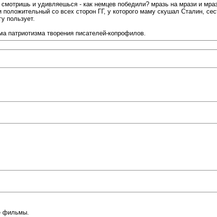
 смотришь и удивляешься - как немцев победили? мразь на мрази и мраз
и положительный со всех сторон ГГ, у которого маму скушал Сталин, се
у пользует.
ма патриотизма творения писателей-копрофилов.
ые фильмы.