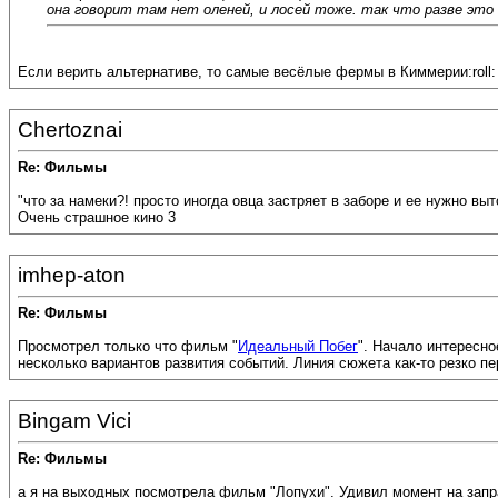
она говорит там нет оленей, и лосей тоже. так что разве это
Если верить альтернативе, то самые весёлые фермы в Киммерии:roll:
Chertoznai
Re: Фильмы
"что за намеки?! просто иногда овца застряет в заборе и ее нужно вы
Очень страшное кино 3
imhep-aton
Re: Фильмы
Просмотрел только что фильм "
Идеальный Побег
". Начало интересн
несколько вариантов развития событий. Линия сюжета как-то резко пер
Bingam Vici
Re: Фильмы
а я на выходных посмотрела фильм "Лопухи". Удивил момент на заправ