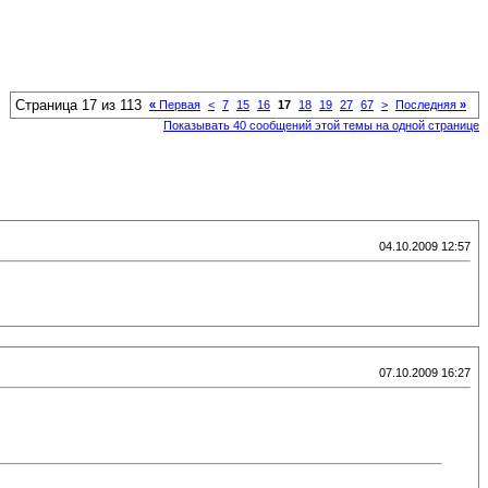
Страница 17 из 113
«
Первая
<
7
15
16
17
18
19
27
67
>
Последняя
»
Показывать 40 сообщений этой темы на одной странице
04.10.2009 12:57
07.10.2009 16:27