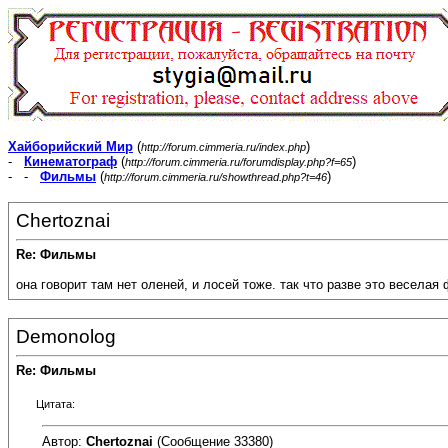
Хайборийский Мир
(
)
http://forum.cimmeria.ru/index.php
-
Кинематограф
(
)
http://forum.cimmeria.ru/forumdisplay.php?f=65
- -
Фильмы
(
)
http://forum.cimmeria.ru/showthread.php?t=46
Chertoznai
Re: Фильмы
она говорит там нет оленей, и лосей тоже. так что разве это веселая
Demonolog
Re: Фильмы
Цитата:
Автор:
Chertoznai
(Сообщение 33380)