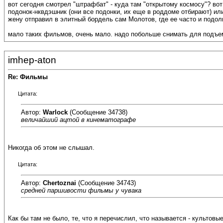
вот сегодня смотрел "штрафбат" - куда там "открытому космосу"? вот
подонок-нквдэшник (они все подонки, их еще в роддоме отбирают) ил
жену отправил в элитный бордель сам Молотов, где ее часто и подолг
мало таких фильмов, очень мало. надо побольше снимать для подъе
imhep-aton
Re: Фильмы
Цитата:
Автор:
Warlock
(Сообщение 34738)
величайший ацтой в кинематографе
Никогда об этом не слышал.
Цитата:
Автор:
Chertoznai
(Сообщение 34743)
средней паршивости фильмы у чувака
Как бы там не было, те, что я перечислил, что называется - культов