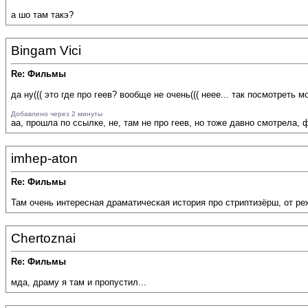
а шо там такэ?
Bingam Vici
Re: Фильмы
да ну((( это где про геев? вообще не очень((( неее... так посмотреть
Добавлено через 2 минуты
аа, прошла по ссылке, не, там не про геев, но тоже давно смотрела, фиг
imhep-aton
Re: Фильмы
Там очень интересная драматическая история про стриптизёрш, от ре
Chertoznai
Re: Фильмы
мда, драму я там и пропустил...