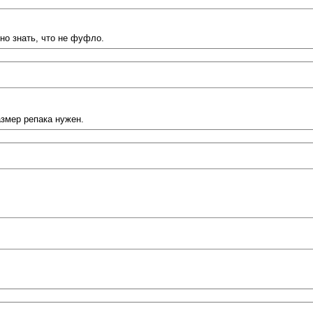
но знать, что не фуфло.
азмер репака нужен.