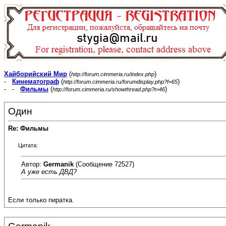
Хайборийский Мир
(
)
http://forum.cimmeria.ru/index.php
-
Кинематограф
(
)
http://forum.cimmeria.ru/forumdisplay.php?f=65
- -
Фильмы
(
)
http://forum.cimmeria.ru/showthread.php?t=46
Один
Re: Фильмы
Цитата:
Автор:
Germanik
(Сообщение 72527)
А уже есть ДВД?
Если только пиратка.