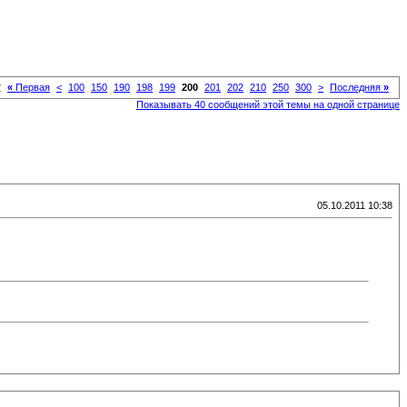
2
«
Первая
<
100
150
190
198
199
200
201
202
210
250
300
>
Последняя
»
Показывать 40 сообщений этой темы на одной странице
05.10.2011 10:38