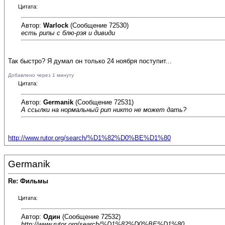
Цитата:
Автор:
Warlock
(Сообщение 72530)
есть рипы с блю-рэя и дивиди
Так быстро? Я думал он только 24 ноября поступит...
Добавлено через 1 минуту
Цитата:
Автор:
Germanik
(Сообщение 72531)
А ссылки на нормальный рип никто не может дать?
http://www.rutor.org/search/%D1%82%D0%BE%D1%80
Germanik
Re: Фильмы
Цитата:
Автор:
Один
(Сообщение 72532)
http://www.rutor.org/search/%D1%82%D0%BE%D1%80