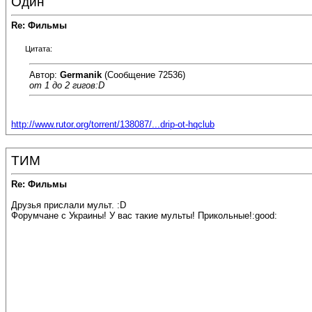
Один
Re: Фильмы
Цитата:
Автор:
Germanik
(Сообщение 72536)
от 1 до 2 гигов:D
http://www.rutor.org/torrent/138087/...drip-ot-hqclub
ТИМ
Re: Фильмы
Друзья прислали мульт. :D
Форумчане с Украины! У вас такие мульты! Прикольные!:good: