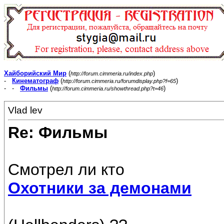
Хайборийский Мир
(
)
http://forum.cimmeria.ru/index.php
-
Кинематограф
(
)
http://forum.cimmeria.ru/forumdisplay.php?f=65
- -
Фильмы
(
)
http://forum.cimmeria.ru/showthread.php?t=46
Vlad lev
Re: Фильмы
Смотрел ли кто
Охотники за демонами