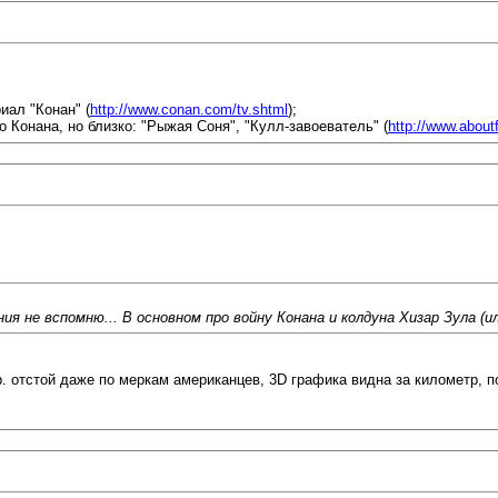
иал "Конан" (
http://www.conan.com/tv.shtml
);
о Конана, но близко: "Рыжая Соня", "Кулл-завоеватель" (
http://www.about
я не вспомню... В основном про войну Конана и колдуна Хизар Зула (или 
. отстой даже по меркам американцев, 3D графика видна за километр, пое