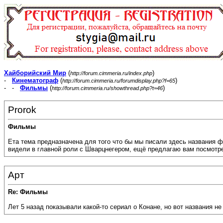
Хайборийский Мир
(
)
http://forum.cimmeria.ru/index.php
-
Кинематограф
(
)
http://forum.cimmeria.ru/forumdisplay.php?f=65
- -
Фильмы
(
)
http://forum.cimmeria.ru/showthread.php?t=46
Prorok
Фильмы
Ета тема предназначена для того что бы мы писали здесь названия ф
видели в главной роли с Шварцнегером, ещё предлагаю вам посмотрет
Арт
Re: Фильмы
Лет 5 назад показывали какой-то сериал о Конане, но вот названия не 