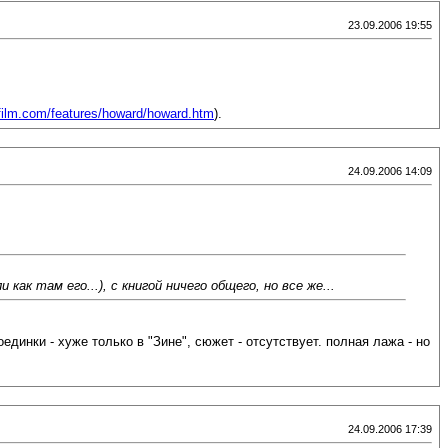
23.09.2006 19:55
film.com/features/howard/howard.htm
).
24.09.2006 14:09
как там его...), с книгой ничего общего, но все же...
динки - хуже только в "Зине", сюжет - отсутствует. полная лажа - но
24.09.2006 17:39