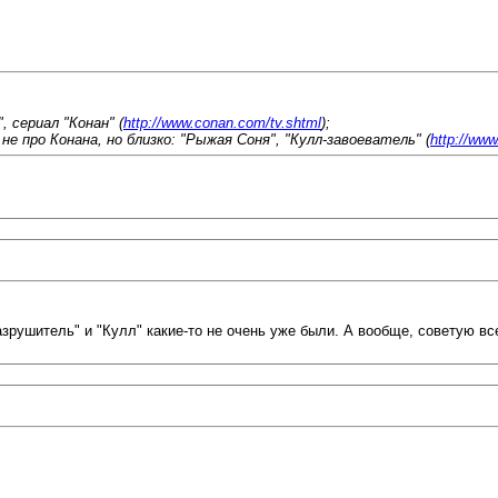
 сериал "Конан" (
http://www.conan.com/tv.shtml
);
не про Конана, но близко: "Рыжая Соня", "Кулл-завоеватель" (
http://ww
зрушитель" и "Кулл" какие-то не очень уже были. А вообще, советую в