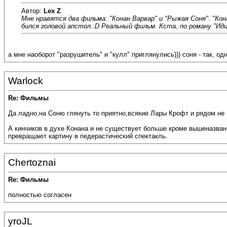
Автор:
Lex Z
Мне нравятся два фильма: "Конан Варвар" и "Рыжая Соня". "Ко
бился головой апстол.:D Реальный фильм. Кста, по роману "Ид
а мне наоборот "разрушитель" и "кулл" приглянулись))) соня - так,
Warlock
Re: Фильмы
Да ладно,на Соню глянуть то приятно,всякие Лары Крофт и рядом не
А кинчиков в духе Конана и не существует больше кроме вышеназван
превращают картину в педерастический спектакль.
Chertoznai
Re: Фильмы
полностью согласен
yroJL