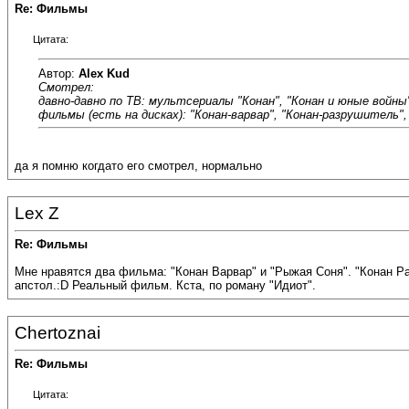
Re: Фильмы
Цитата:
Автор:
Alex Kud
Смотрел:
давно-давно по ТВ: мультсериалы "Конан", "Конан и юные войны",
фильмы (есть на дисках): "Конан-варвар", "Конан-разрушитель", 
да я помню когдато его смотрел, нормально
Lex Z
Re: Фильмы
Мне нравятся два фильма: "Конан Варвар" и "Рыжая Соня". "Конан Ра
апстол.:D Реальный фильм. Кста, по роману "Идиот".
Chertoznai
Re: Фильмы
Цитата: