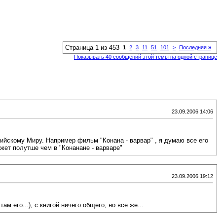
Страница 1 из 453
1
2
3
11
51
101
>
Последняя
»
Показывать 40 сообщений этой темы на одной странице
23.09.2006 14:06
ийскому Миру. Например фильм "Конана - варвар" , я думаю все его
жет полутше чем в "Конанане - варваре"
23.09.2006 19:12
м его...), с книгой ничего общего, но все же...