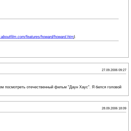
w.aboutfilm.com/features/howard/howard.htm
).
27.09.2006 09:27
сем посмотреть отечественный фильм "Даун Хаус". Я бился головой
28.09.2006 18:09