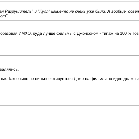
нан Разрушитель" и "Кулл" какие-то не очень уже были. А вообще, с
иот".
 одноразовая ИМХО. куда лучше фильмы с Джонсоном - типаж на 100 % го
 валялись.
ных.Такое кино не сильно котируеться.Даже на фильмы по идее должны