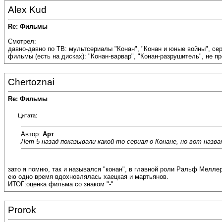
Alex Kud
Re: Фильмы
Смотрел:
давно-давно по ТВ: мультсериалы "Конан", "Конан и юные войны", сер
фильмы (есть на дисках): "Конан-варвар", "Конан-разрушитель", не пр
Chertoznai
Re: Фильмы
Цитата:
Автор:
Арт
Лет 5 назад показывали какой-то сериал о Конане, но вот названи
зато я помню, так и назывался "конан", в главной роли Ральф Меллер
ею одно время вдохновлялась хаецкая и мартьянов.
ИТОГ:оценка фильма со знаком "-"
Prorok