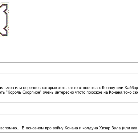
ильмов или сереалов которые хоть както относятса к Конану или Хайбор
ь "Король Скорпион" очень интересно чтото похожэе на Конана токо сю
вспомню... В основном про войну Конана и колдуна Хизар Зула (или как та