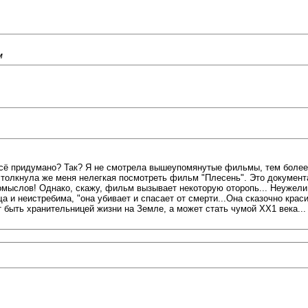
м
ь всё придумано? Так? Я не смотрела вышеупомянутые фильмы, тем боле
 И толкнула же меня нелегкая посмотреть фильм "Плесень". Это докуме
домыслов! Однако, скажу, фильм вызывает некоторую оторопь... Неужел
а и неистребима, "она убивает и спасает от смерти...Она сказочно кра
 быть хранительницей жизни на Земле, а может стать чумой ХХ1 века...