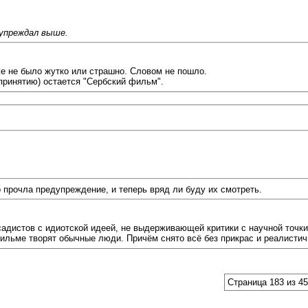
.
дупреждал выше.
же не было жутко или страшно. Словом не пошло.
принятию) остается "Сербский фильм".
прочла предупреждение, и теперь вряд ли буду их смотреть.
истов с идиотской идеей, не выдерживающей критики с научной точки з
 фильме творят обычные люди. Причём снято всё без прикрас и реалистич
Страница 183 из 4