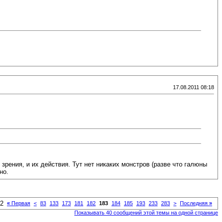
17.08.2011 08:18
рения, и их действия. Тут нет никаких монстров (разве что галюны
но.
52
«
Первая
<
83
133
173
181
182
183
184
185
193
233
283
>
Последняя
»
Показывать 40 сообщений этой темы на одной странице