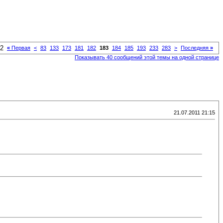
52
«
Первая
<
83
133
173
181
182
183
184
185
193
233
283
>
Последняя
»
Показывать 40 сообщений этой темы на одной странице
21.07.2011 21:15