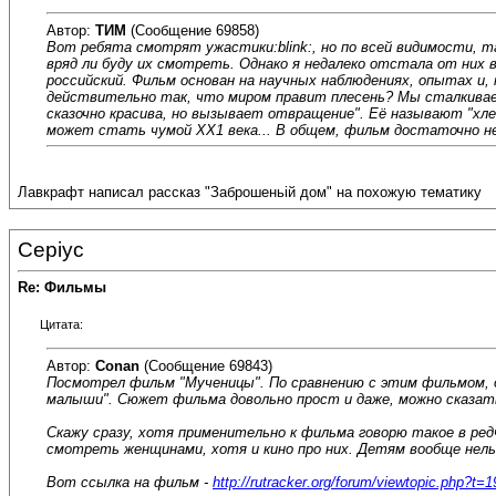
Автор:
ТИМ
(Сообщение 69858)
Вот ребята смотрят ужастики:blink:, но по всей видимости, 
вряд ли буду их смотреть. Однако я недалеко отстала от них
российский. Фильм основан на научных наблюдениях, опытах и, 
действительно так, что миром правит плесень? Мы сталкиваем
сказочно красива, но вызывает отвращение". Её называют "хл
может стать чумой ХХ1 века... В общем, фильм достаточно неод
Лавкрафт написал рассказ "Заброшеньій дом" на похожую тематику
Cepiyc
Re: Фильмы
Цитата:
Автор:
Conan
(Сообщение 69843)
Посмотрел фильм "Мученицы". По сравнению с этим фильмом, о
малыши". Сюжет фильма довольно прост и даже, можно сказат
Скажу сразу, хотя применительно к фильма говорю такое в р
смотреть женщинами, хотя и кино про них. Детям вообще нель
Вот ссылка на фильм -
http://rutracker.org/forum/viewtopic.php?t=