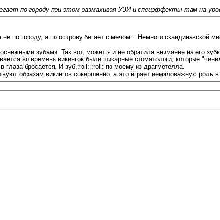
 бегает по городу при этом размахивая УЗИ и спецэффекты там на ур
вда не по городу, а по острову бегает с мечом... Немного скандинавской 
оснежными зубами. Так вот, может я и не обратила внимание на его зубк
вается во времена викингов были шикарные стоматологи, которые "чинил
в глаза бросается. И зуб,:roll: :roll: по-моему из драгметелла.
твуют образам викингов совершенно, а это играет немаловажную роль в