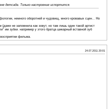
овне детсада. Только настроение испортится.
мифологии, немного оборотней и чудовищ, много кровавых сцен... Но
и (даже не запомнила как зовут, но там лишь один такой артист
и" им зубки. например у этого братца шикарный вставной зуб
 восприятии фильма.
24.07.2011 20:01