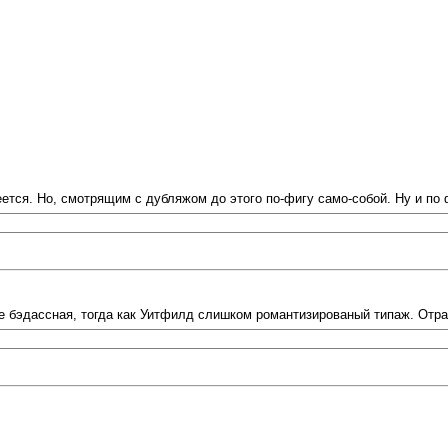
ется. Но, смотрящим с дубляжом до этого по-фигу само-собой. Ну и по ф
ее бэдассная, тогда как Уитфилд слишком романтизированый типаж. Отра