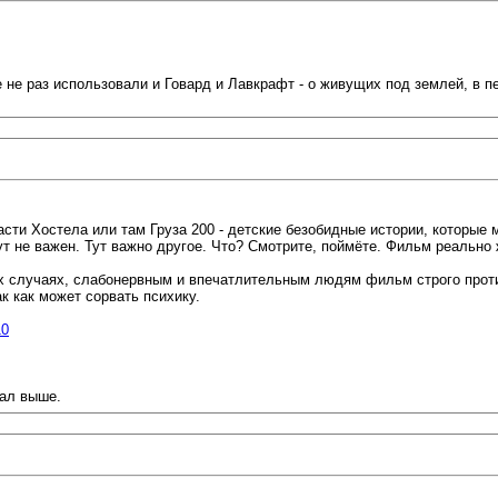
 не раз использовали и Говард и Лавкрафт - о живущих под землей, в
ти Хостела или там Груза 200 - детские безобидные истории, которые
ут не важен. Тут важно другое. Что? Смотрите, поймёте. Фильм реально
их случаях, слабонервным и впечатлительным людям фильм строго проти
к как может сорвать психику.
10
дал выше.