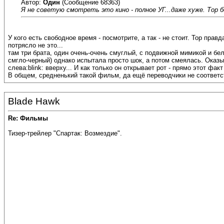
Автор:
Один
(Сообщение 68363)
Я не советую смотреть это кино - полное УГ...даже хуже. Тор
У кого есть свободное время - посмотрите, а так - не стоит. Тор пра
потрясло не это...
там три брата, один очень-очень смуглый, с подвижной мимикой и бел
смгло-черный) однако испытала просто шок, а потом смеялась. Оказы
слева:blink: вверху... И как только он открывает рот - прямо этот факт 
В общем, средненький такой фильм, да ещё переводчики не соответс
Blade Hawk
Re: Фильмы
Тизер-трейлер "Спартак: Возмездие".