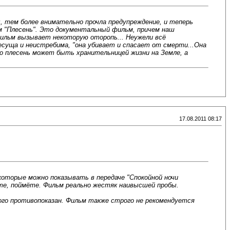
, тем более внимательно прочла предупреждение, и теперь
ьм "Плесень". Это документальный фильм, причем наш
 фильм вызывает некоторую оторопь... Неужели всё
есуща и неистребима, "она убивает и спасает от смерти...Она
то плесень может быть хранительницей жизни на Земле, а
17.08.2011 08:17
которые можно показывать в передаче "Спокойной ночи
те, поймёте. Фильм реально жестяк наивысшей пробы.
ого противопоказан. Фильм также строго не рекомендуется