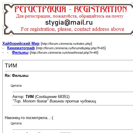
Хайборийский Мир
(
)
http://forum.cimmeria.ru/index.php
-
Кинематограф
(
)
http://forum.cimmeria.ru/forumdisplay.php?f=65
- -
Фильмы
(
)
http://forum.cimmeria.ru/showthread.php?t=46
ТИМ
Re: Фильмы
Цитата:
Автор:
ТИМ
(Сообщение 68351)
"Тор. Молот богов" Викинги против чудовищ.
Наконец-то посмотрела...:(
Цитата: