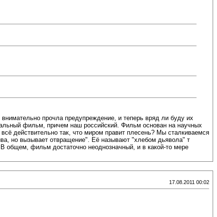
е внимательно прочла предупреждение, и теперь вряд ли буду их
нтальный фильм, причем наш российский. Фильм основан на научных
и всё действительно так, что миром правит плесень? Мы сталкиваемся
сива, но вызывает отвращение". Её называют "хлебом дьявола" т
 В общем, фильм достаточно неоднозначный, и в какой-то мере
17.08.2011 00:02