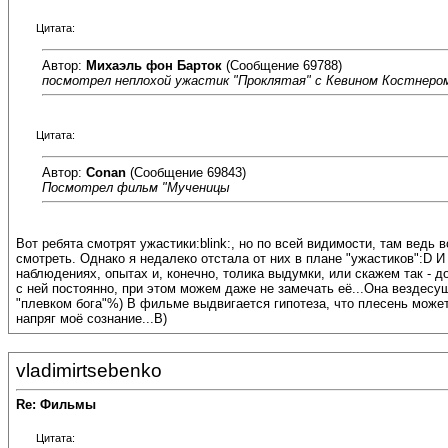
Цитата:
Автор:
Михаэль фон Барток
(Сообщение 69788)
посмотрел неплохой ужастик "Проклятая" с Кевином Костнеро
Цитата:
Автор:
Conan
(Сообщение 69843)
Посмотрел фильм "Мученицы
Вот ребята смотрят ужастики:blink:, но по всей видимости, там вед
смотреть. Однако я недалеко отстала от них в плане "ужастиков":D
наблюдениях, опытах и, конечно, толика выдумки, или скажем так - 
с ней постоянно, при этом можем даже не замечать её...Она вездесущ
"плевком бога"%) В фильме выдвигается гипотеза, что плесень может
напряг моё сознание...B)
vladimirtsebenko
Re: Фильмы
Цитата: