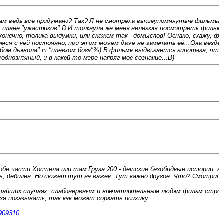
там ведь всё придумано? Так? Я не смотрела вышеупомянутые фильмы
 в плане "ужастиков":D И толкнула же меня нелегкая посмотреть фил
конечно, толика выдумки, или скажем так - домыслов! Однако, скажу,
ся с ней постоянно, при этом можем даже не замечать её...Она везд
ебом дьявола" т "плевком бога"%) В фильме выдвигается гипотеза, ч
нозначный, и в какой-то мере напряг моё сознание...B)
бе части Хостела или там Груза 200 - детские безобидные истории, 
ь, дебилен. Но сюжет тут не важен. Тут важно другое. Что? Смотри
едчайших случаях, слабонервным и впечатлительным людям фильм стр
зя показывать, так как может сорвать психику.
1909310