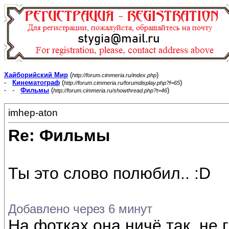
Хайборийский Мир
(
)
http://forum.cimmeria.ru/index.php
-
Кинематограф
(
)
http://forum.cimmeria.ru/forumdisplay.php?f=65
- -
Фильмы
(
)
http://forum.cimmeria.ru/showthread.php?t=46
imhep-aton
Re: Фильмы
Ты это слово полюбил.. :D
Добавлено через 6 минут
На фотках она ничё так, не