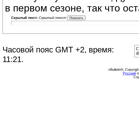
в первом сезоне, так что ос
Скрытый текст:
Скрытый текст
Часовой пояс GMT +2, время:
С
4
11:21
.
vBulletin®, Copyrigh
Русский
п
Cop