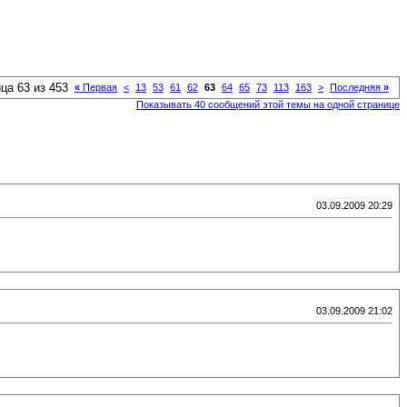
ца 63 из 453
«
Первая
<
13
53
61
62
63
64
65
73
113
163
>
Последняя
»
Показывать 40 сообщений этой темы на одной странице
03.09.2009 20:29
03.09.2009 21:02