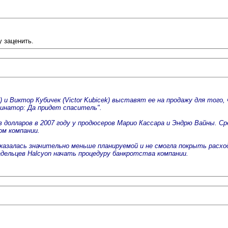
у заценить.
 и Виктор Кубичек (Victor Kubicek) выставят ее на продажу для того
минатор: Да придет спаситель".
ов долларов в 2007 году у продюсеров Марио Кассара и Эндрю Вайны.
ом компании.
азалась значительно меньше планируемой и не смогла покрыть расход
дельцев Halcyon начать процедуру банкротства компании.