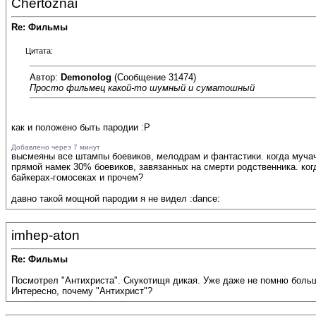
Chertoznai
Re: Фильмы
Цитата:
Автор:
Demonolog
(Сообщение 31474)
Просто фильмец какой-то шумный и суматошный
как и положено быть пародии :P
Добавлено через 7 минут
высмеяны все штампы боевиков, мелодрам и фантастики. когда мучача 
прямой намек 30% боевиков, завязанных на смерти родственника. когд
байкерах-гомосеках и прочем?
давно такой мощной пародии я не видел :dance:
imhep-aton
Re: Фильмы
Посмотрел "Антихриста". Скукотищя дикая. Уже даже не помню боль
Интересно, почему "Антихрист"?