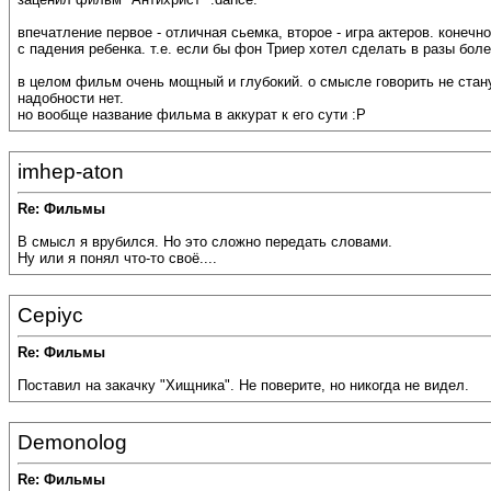
впечатление первое - отличная сьемка, второе - игра актеров. конеч
с падения ребенка. т.е. если бы фон Триер хотел сделать в разы бо
в целом фильм очень мощный и глубокий. о смысле говорить не стану
надобности нет.
но вообще название фильма в аккурат к его сути :P
imhep-aton
Re: Фильмы
В смысл я врубился. Но это сложно передать словами.
Ну или я понял что-то своё....
Cepiyc
Re: Фильмы
Поставил на закачку "Хищника". Не поверите, но никогда не видел.
Demonolog
Re: Фильмы