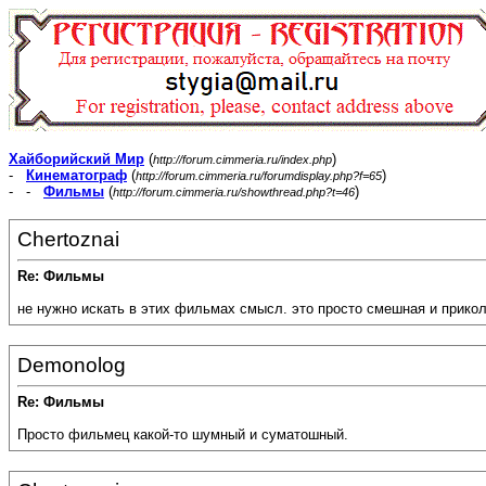
Хайборийский Мир
(
)
http://forum.cimmeria.ru/index.php
-
Кинематограф
(
)
http://forum.cimmeria.ru/forumdisplay.php?f=65
- -
Фильмы
(
)
http://forum.cimmeria.ru/showthread.php?t=46
Chertoznai
Re: Фильмы
не нужно искать в этих фильмах смысл. это просто смешная и прикол
Demonolog
Re: Фильмы
Просто фильмец какой-то шумный и суматошный.