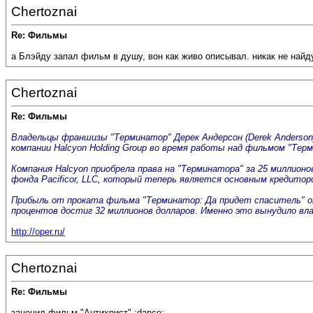
Chertoznai
Re: Фильмы
а Блэйду запал фильм в душу, вон как живо описывал. никак не найд
Chertoznai
Re: Фильмы
Владельцы франшизы "Терминатор" Дерек Андерсон (Derek Anderson)
компании Halcyon Holding Group во время работы над фильмом "Тер
Компания Halcyon приобрела права на "Терминатора" за 25 миллион
фонда Pacificor, LLC, который теперь является основным кредитор
Прибыль от проката фильма "Терминатор: Да придет спаситель" ок
процентов достиг 32 миллионов долларов. Именно это вынудило вла
http://oper.ru/
Chertoznai
Re: Фильмы
заценил фильм "Антихрист" :dance: