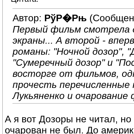
Автор:
РўР�Рњ
(Сообщен
Первый фильм смотрела д
экраны... А второй - впер
романы: "Ночной дозор", "
"Сумеречный дозор" и "Пос
восторге от фильмов, одн
прочесть перечисленные 
Лукьяненко и очарование 
А я вот Дозоры не читал, н
очарован не был. До америк