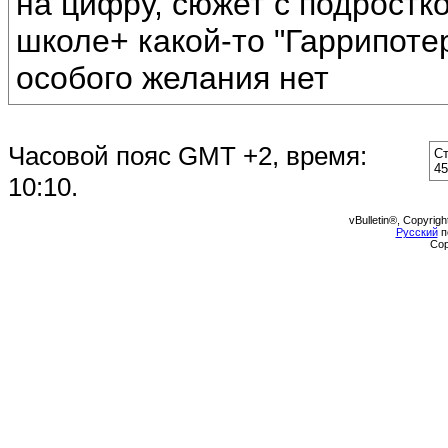
на цифру, сюжет с подростк
школе+ какой-то "Гаррипоте
особого желания нет
Часовой пояс GMT +2, время:
Ст
45
10:10
.
vBulletin®, Copyrigh
Русский
п
Cop