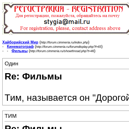
Хайборийский Мир
(
)
http://forum.cimmeria.ru/index.php
-
Кинематограф
(
)
http://forum.cimmeria.ru/forumdisplay.php?f=65
- -
Фильмы
(
)
http://forum.cimmeria.ru/showthread.php?t=46
Один
Re: Фильмы
Тим, называется он "Дорогой
ТИМ
Re: Фильмы