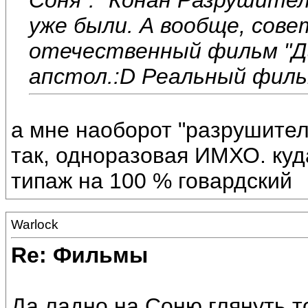
уже были. А вообще, сов
отечественный фильм "Дау
апстол.:D Реальный фильм
а мне наоборот "разрушитель
так, одноразовая ИМХО. ку
типаж на 100 % говардский
Warlock
Re: Фильмы
Да ладно,на Соню глянуть т