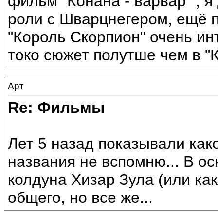
фильм "Конана - варвар" , я
роли с Шварцнегером, ещё 
"Король Скорпион" очень ин
токо сюжет полутше чем в "
Арт
Re: Фильмы
Лет 5 назад показывали како
названия не вспомню... В о
колдуна Хизар Зула (или как 
общего, но все же...