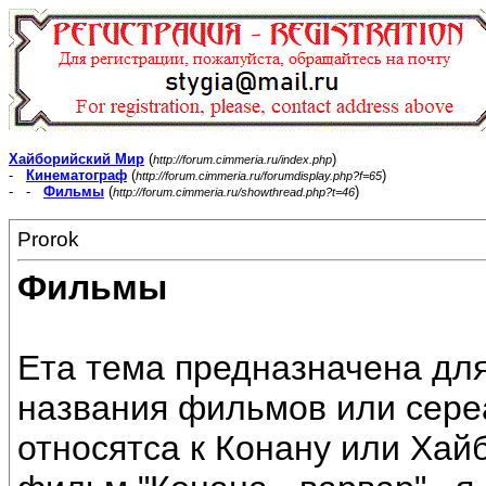
Хайборийский Мир
(
)
http://forum.cimmeria.ru/index.php
-
Кинематограф
(
)
http://forum.cimmeria.ru/forumdisplay.php?f=65
- -
Фильмы
(
)
http://forum.cimmeria.ru/showthread.php?t=46
Prorok
Фильмы
Ета тема предназначена для
названия фильмов или сереа
относятса к Конану или Ха