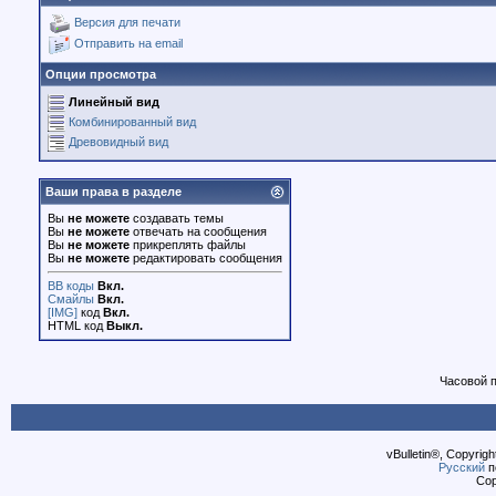
Версия для печати
Отправить на email
Опции просмотра
Линейный вид
Комбинированный вид
Древовидный вид
Ваши права в разделе
Вы
не можете
создавать темы
Вы
не можете
отвечать на сообщения
Вы
не можете
прикреплять файлы
Вы
не можете
редактировать сообщения
BB коды
Вкл.
Смайлы
Вкл.
[IMG]
код
Вкл.
HTML код
Выкл.
Часовой 
vBulletin®, Copyrigh
Русский
п
Cop