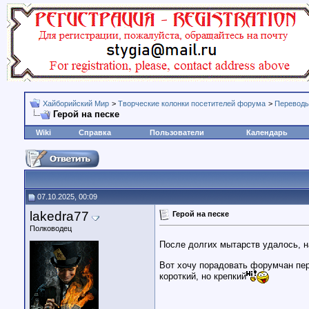
Хайборийский Мир
>
Творческие колонки посетителей форума
>
Переводы
Герой на песке
Wiki
Справка
Пользователи
Календарь
07.10.2025, 00:09
lakedra77
Герой на песке
Полководец
После долгих мытарств удалось, н
Вот хочу порадовать форумчан пер
короткий, но крепкий