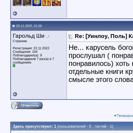
29.11.2025, 01:00
Гарольд Ши
Re: [Уинлоу, Поль] 
Странник
Не... карусель бог
Регистрация: 22.11.2022
Сообщения: 104
прослушал ( понрав
Поблагодарил(а): 9
Поблагодарили 7 раз(а) в 7
понравилось) хоть
сообщениях
отдельные книги кр
смысле этого слова
«
Предыдущ
Здесь присутствуют: 1
(пользователей - 0 , гостей - 1)