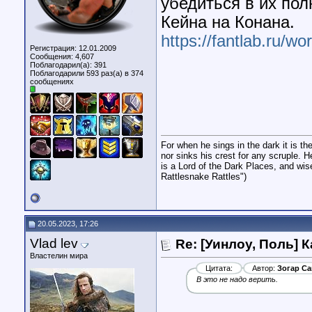
убедиться в их пол
Кейна на Конана.
https://fantlab.ru/w
Регистрация: 12.01.2009
Сообщения: 4,607
Поблагодарил(а): 391
Поблагодарили 593 раз(а) в 374
сообщениях
For when he sings in the dark it is t
nor sinks his crest for any scruple. H
is a Lord of the Dark Places, and wis
Rattlesnake Rattles")
20.05.2023, 17:26
Vlad lev
Re: [Уинлоу, Поль] 
Властелин мира
Цитата:
Автор:
Зогар Са
В это не надо верить.