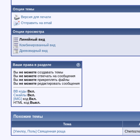
Опции темы
Версия для печати
Отправить на email
Опции просмотра
Линейный вид
Комбинированный вид
Древовидный вид
Ваши права в разделе
Вы
не можете
создавать темы
Вы
не можете
отвечать на сообщения
Вы
не можете
прикреплять файлы
Вы
не можете
редактировать сообщения
BB коды
Вкл.
Смайлы
Вкл.
[IMG]
код
Вкл.
HTML код
Выкл.
Похожие темы
Тема
[Уинлоу, Поль] Священная роща
Chertozna