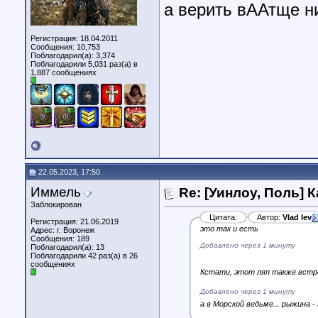
а верить вААтще ни
Регистрация: 18.04.2011
Сообщения: 10,753
Поблагодарил(а): 3,374
Поблагодарили 5,031 раз(а) в
1,887 сообщениях
22.05.2023, 17:50
Иммель
Re: [Уинлоу, Поль] 
Заблокирован
Цитата:
Автор:
Vlad lev
Регистрация: 21.06.2019
это так и есть
Адрес: г. Воронеж
Сообщения: 189
Добавлено через 1 минуту
Поблагодарил(а): 13
Поблагодарили 42 раз(а) в 26
сообщениях
Кстати, этот ляп также встре
Добавлено через 1 минуту
а в Морской ведьме... рыжина 