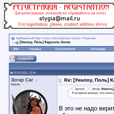
Хайборийский Мир
>
Сага о Бессмертных Героях
>
Рецензии
[Уинлоу, Поль] Карусель богов
Wiki
Справка
Пользователи
Календарь
20.05.2023, 12:44
Зогар Саг
Re: [Уинлоу, Поль] 
Король
Цитата:
Автор:
Иммель
Я встречал мнение, что этот 
В это не надо верит