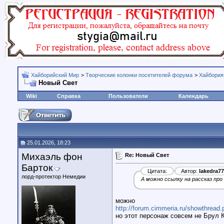
Хайборийский Мир
>
Творческие колонки посетителей форума
>
Хайбория
Новый Свет
Wiki
Справка
Пользователи
Календарь
25.01.2026, 18:23
Михаэль фон
Re: Новый Свет
Барток
Цитата:
Автор:
lakedra77
лорд-протектор Немедии
А можно ссылку на рассказ про
можно
http://forum.cimmeria.ru/showthread
но этот персонаж совсем не Брул Ко