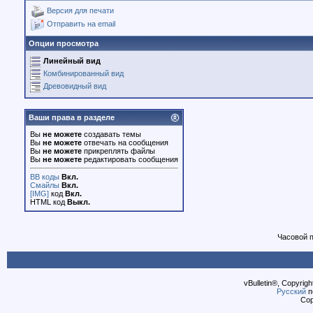
Версия для печати
Отправить на email
Опции просмотра
Линейный вид
Комбинированный вид
Древовидный вид
Ваши права в разделе
Вы
не можете
создавать темы
Вы
не можете
отвечать на сообщения
Вы
не можете
прикреплять файлы
Вы
не можете
редактировать сообщения
BB коды
Вкл.
Смайлы
Вкл.
[IMG]
код
Вкл.
HTML код
Выкл.
Часовой 
vBulletin®, Copyrigh
Русский
п
Cop