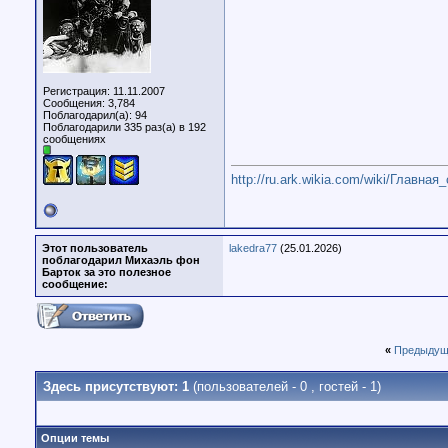
Регистрация: 11.11.2007
Сообщения: 3,784
Поблагодарил(а): 94
Поблагодарили 335 раз(а) в 192
сообщениях
http://ru.ark.wikia.com/wiki/Главная
Этот пользователь
lakedra77
(25.01.2026)
поблагодарил Михаэль фон
Барток за это полезное
сообщение:
«
Предыдущ
Здесь присутствуют: 1
(пользователей - 0 , гостей - 1)
Опции темы